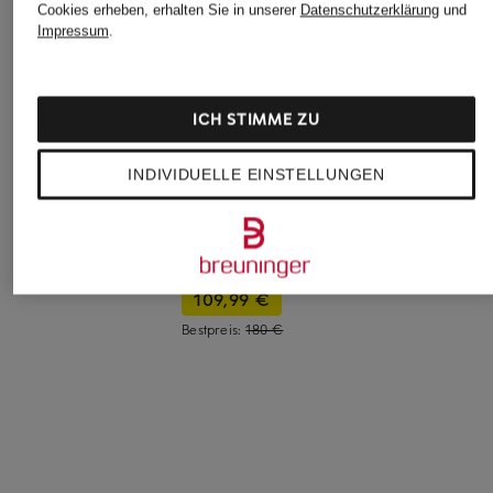
Cookies erheben, erhalten Sie in unserer
Datenschutzerklärung
und
Impressum
.
ICH STIMME ZU
INDIVIDUELLE EINSTELLUNGEN
adidas Originals
AXEL ARIGATO
+Aktionsrabatt
Sneaker HANDBALL
Sneaker ZANE
ALOHAS
SPEZIAL
245 €
Sneaker TB.490
110 €
109,99 €
Bestpreis:
180 €