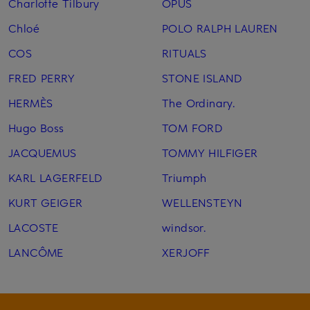
Charlotte Tilbury
OPUS
Chloé
POLO RALPH LAUREN
COS
RITUALS
FRED PERRY
STONE ISLAND
HERMÈS
The Ordinary.
Hugo Boss
TOM FORD
JACQUEMUS
TOMMY HILFIGER
KARL LAGERFELD
Triumph
KURT GEIGER
WELLENSTEYN
LACOSTE
windsor.
LANCÔME
XERJOFF