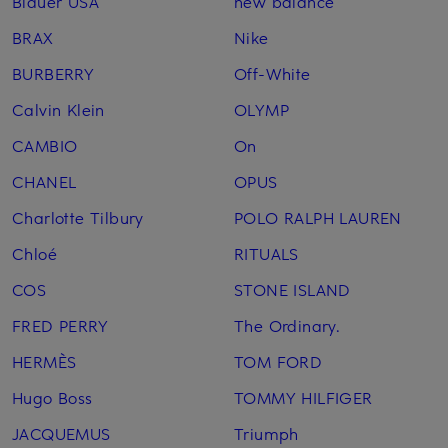
Blauer USA
new balance
BRAX
Nike
BURBERRY
Off-White
Calvin Klein
OLYMP
CAMBIO
On
CHANEL
OPUS
Charlotte Tilbury
POLO RALPH LAUREN
Chloé
RITUALS
COS
STONE ISLAND
FRED PERRY
The Ordinary.
HERMÈS
TOM FORD
Hugo Boss
TOMMY HILFIGER
JACQUEMUS
Triumph