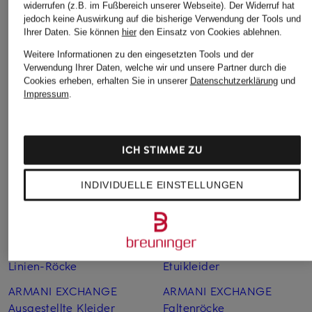
widerrufen (z.B. im Fußbereich unserer Webseite). Der Widerruf hat
135 €
Hose
Marlenehose
jedoch keine Auswirkung auf die bisherige Verwendung der Tools und
LOUELLA
Bestpreis:
225 €
Ihrer Daten.
Sie können
hier
den Einsatz von Cookies ablehnen.
69,99 €
119,99 €
Weitere Informationen zu den eingesetzten Tools und der
Bestpreis:
59,49 €
Verwendung Ihrer Daten, welche wir und unsere Partner durch die
Ursprünglich:
119,99 €
Bestpreis:
269,95 €
Cookies erheben, erhalten Sie in unserer
Datenschutzerklärung
und
Impressum
.
ICH STIMME ZU
INDIVIDUELLE EINSTELLUNGEN
Weitere Kategorien
ARMANI EXCHANGE A-
ARMANI EXCHANGE
Linien-Röcke
Etuikleider
ARMANI EXCHANGE
ARMANI EXCHANGE
Ausgestellte Kleider
Faltenröcke