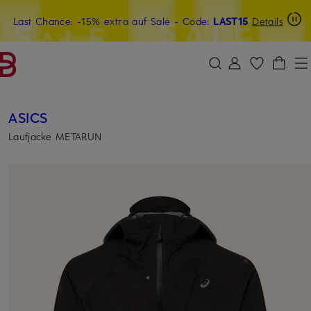
Last Chance: -15% extra auf Sale
20€-Willkommensgutschein mit Beyond sichern
- Code:
LAST15
Details
ZUM HAUPTINHALT ÜBERSPRINGEN
ZUM SUCHFELD ÜBERSPRINGE
ASICS
Laufjacke METARUN