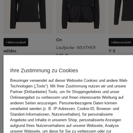
On
+Aktionsrabatt
+Aktionsrabatt
Laufjacke WEATHER
adidas
Y-3
240 €
Laufjacke ADIZERO
Laufjacke
89,99 €
169,99 €
Ihre Zustimmung zu Cookies
Bestpreis:
180 €
Bestpreis:
191
Ursprünglich:
Breuninger verwendet auf dieser Webseite Cookies und andere Web-
Technologien („Tools“). Mit Ihrer Zustimmung nutzen wir und unsere
Partner (Drittanbieter) Tools, um Ihr Shoppingerlebnis und unser
Onlineangebot zu verbessern und Ihnen interessante Werbung auf
anderen Seiten anzuzeigen. Personenbezogene Daten können
ÄHNLICHE ARTIKEL ENTDECKEN
verarbeitet werden (z. B. IP-Adressen, Cookie-ID, Browser- und
Standort-Informationen, Nutzerverhalten), für personalisierte
Angebote und Inhalte in unserem Shop, personalisierte Anzeigen
aufgrund Ihres Nutzerverhaltens auf unserer Webseite, Analyse
unserer Webseite, um diese für Sie zu verbessern oder zur