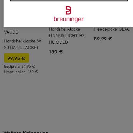
MAMMUT
THE NORTH FACE
+Aktionsrabatt
Hardshell-Jacke
Fleecejacke GLACI
VAUDE
LINARD LIGHT HS
89,99 €
Hardshell-Jacke W
HOODED
SILDA 2L JACKET
180 €
99,95 €
Bestpreis:
84,96 €
Ursprünglich:
160 €
Weitere Kategorien