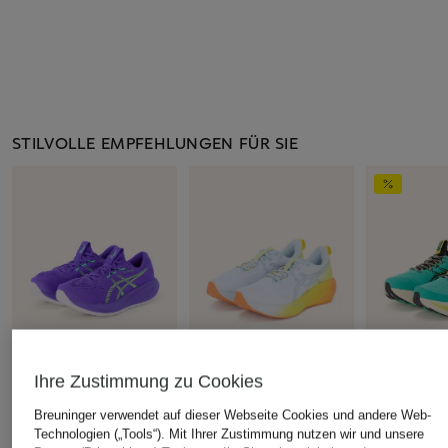
STILVOLLE EMPFEHLUNGEN FÜR SIE
Ihre Zustimmung zu Cookies
Breuninger verwendet auf dieser Webseite Cookies und andere Web-
+Aktionsrabatt
+Aktionsrabatt
+Aktionsrabatt
Technologien („Tools“). Mit Ihrer Zustimmung nutzen wir und unsere
ASICS
ASICS
ASICS