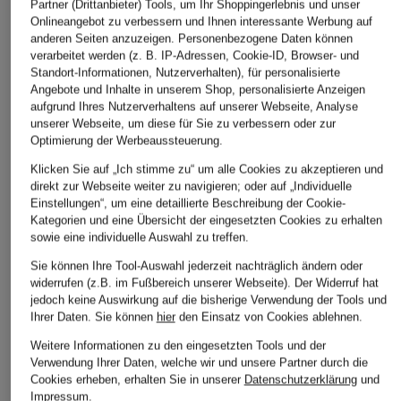
Partner (Drittanbieter) Tools, um Ihr Shoppingerlebnis und unser
Laufschuhe GEL-
Laufschuhe NOVABLAST
Laufschuhe
Onlineangebot zu verbessern und Ihnen interessante Werbung auf
anderen Seiten anzuzeigen. Personenbezogene Daten können
CUMULUS 28
5
NIMBUS 28 
verarbeitet werden (z. B. IP-Adressen, Cookie-ID, Browser- und
99,99 €
119,99 €
119,99 €
Standort-Informationen, Nutzerverhalten), für personalisierte
Angebote und Inhalte in unserem Shop, personalisierte Anzeigen
Bestpreis:
84,99 €
Bestpreis:
101,99 €
Bestpreis:
149
aufgrund Ihres Nutzerverhaltens auf unserer Webseite, Analyse
Ursprünglich:
160 €
Ursprünglich:
150 €
Ursprünglich:
unserer Webseite, um diese für Sie zu verbessern oder zur
Optimierung der Werbeaussteuerung.
ÄHNLICHE ARTIKEL ENTDECKEN
Klicken Sie auf „Ich stimme zu“ um alle Cookies zu akzeptieren und
direkt zur Webseite weiter zu navigieren; oder auf „Individuelle
Einstellungen“, um eine detaillierte Beschreibung der Cookie-
Kategorien und eine Übersicht der eingesetzten Cookies zu erhalten
sowie eine individuelle Auswahl zu treffen.
Sie können Ihre Tool-Auswahl jederzeit nachträglich ändern oder
widerrufen (z.B. im Fußbereich unserer Webseite). Der Widerruf hat
jedoch keine Auswirkung auf die bisherige Verwendung der Tools und
Ihrer Daten.
Sie können
hier
den Einsatz von Cookies ablehnen.
Weitere Informationen zu den eingesetzten Tools und der
Verwendung Ihrer Daten, welche wir und unsere Partner durch die
Cookies erheben, erhalten Sie in unserer
Datenschutzerklärung
und
Impressum
.