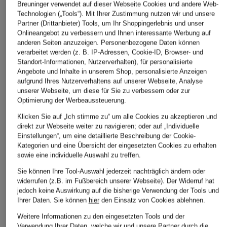
Breuninger verwendet auf dieser Webseite Cookies und andere Web-
Technologien („Tools“). Mit Ihrer Zustimmung nutzen wir und unsere
Partner (Drittanbieter) Tools, um Ihr Shoppingerlebnis und unser
+Aktionsrabatt
+Aktionsrabatt
+Aktionsrabatt
Onlineangebot zu verbessern und Ihnen interessante Werbung auf
ASICS
BROOKS
On
anderen Seiten anzuzeigen. Personenbezogene Daten können
Laufschuhe GEL-
Laufschuhe GLYCERIN
Laufschuhe
verarbeitet werden (z. B. IP-Adressen, Cookie-ID, Browser- und
Standort-Informationen, Nutzerverhalten), für personalisierte
NIMBUS 28 TR
22
CLOUDSUR
Angebote und Inhalte in unserem Shop, personalisierte Anzeigen
119,99 €
133,99 €
151,99 €
aufgrund Ihres Nutzerverhaltens auf unserer Webseite, Analyse
unserer Webseite, um diese für Sie zu verbessern oder zur
Bestpreis:
149,99 €
Bestpreis:
113,89 €
Bestpreis:
129,
Optimierung der Werbeaussteuerung.
Ursprünglich:
200 €
Ursprünglich:
179,99 €
Ursprünglich:
Klicken Sie auf „Ich stimme zu“ um alle Cookies zu akzeptieren und
direkt zur Webseite weiter zu navigieren; oder auf „Individuelle
ÄHNLICHE ARTIKEL ENTDECKEN
Einstellungen“, um eine detaillierte Beschreibung der Cookie-
Kategorien und eine Übersicht der eingesetzten Cookies zu erhalten
sowie eine individuelle Auswahl zu treffen.
Sie können Ihre Tool-Auswahl jederzeit nachträglich ändern oder
widerrufen (z.B. im Fußbereich unserer Webseite). Der Widerruf hat
jedoch keine Auswirkung auf die bisherige Verwendung der Tools und
Ihrer Daten.
Sie können
hier
den Einsatz von Cookies ablehnen.
Weitere Informationen zu den eingesetzten Tools und der
Verwendung Ihrer Daten, welche wir und unsere Partner durch die