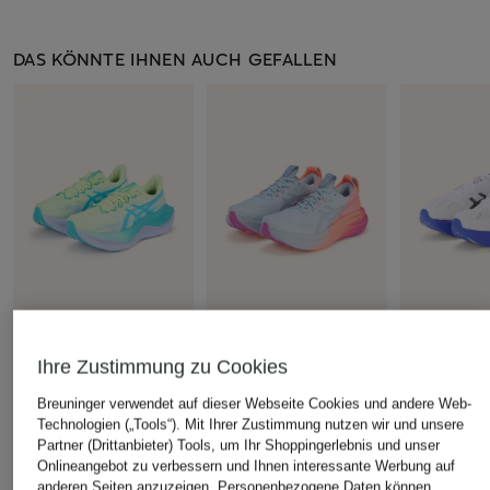
DAS KÖNNTE IHNEN AUCH GEFALLEN
ASICS
+Aktionsrabatt
+Aktionsrabatt
Ihre Zustimmung zu Cookies
Laufschuhe
ASICS
ASICS
SUPERBLAST 3
Breuninger verwendet auf dieser Webseite Cookies und andere Web-
Laufschuhe GEL-
Laufschuhe
Technologien („Tools“). Mit Ihrer Zustimmung nutzen wir und unsere
220 €
NIMBUS 28
SKY TOKYO
Partner (Drittanbieter) Tools, um Ihr Shoppingerlebnis und unser
Onlineangebot zu verbessern und Ihnen interessante Werbung auf
159,99 €
209,99 €
anderen Seiten anzuzeigen. Personenbezogene Daten können