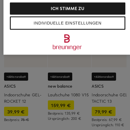
ICH STIMME ZU
INDIVIDUELLE EINSTELLUNGEN
+Aktionsrabatt
+Aktionsrabatt
+Aktionsrabatt
ASICS
new balance
ASICS
Indoorschuhe GEL-
Laufschuhe 1080 V15
Indoorschuhe GEL-
ROCKET 12
TACTIC 13
159,99 €
39,99 €
79,99 €
Bestpreis:
135,99 €
Ursprünglich:
200 €
Bestpreis:
75 €
Bestpreis:
67,99 €
Ursprünglich:
110 €