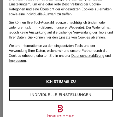
ASICS
ASICS
ASICS
Einstellungen“, um eine detaillierte Beschreibung der Cookie-
Sneaker GEL-KAYANO
Sneaker GEL-KAYANO
Sneaker G
Kategorien und eine Übersicht der eingesetzten Cookies zu erhalten
20
12.1
14
sowie eine individuelle Auswahl zu treffen.
149,99 €
143,99 €
135,99 €
Sie können Ihre Tool-Auswahl jederzeit nachträglich ändern oder
widerrufen (z.B. im Fußbereich unserer Webseite). Der Widerruf hat
Bestpreis:
127,49 €
Bestpreis:
122,39 €
Bestpreis:
115
jedoch keine Auswirkung auf die bisherige Verwendung der Tools und
Ursprünglich:
180 €
Ursprünglich:
180 €
Ursprünglich:
Ihrer Daten.
Sie können
hier
den Einsatz von Cookies ablehnen.
Weitere Informationen zu den eingesetzten Tools und der
Verwendung Ihrer Daten, welche wir und unsere Partner durch die
ÄHNLICHE ARTIKEL ENTDECKEN
Cookies erheben, erhalten Sie in unserer
Datenschutzerklärung
und
Impressum
.
ICH STIMME ZU
INDIVIDUELLE EINSTELLUNGEN