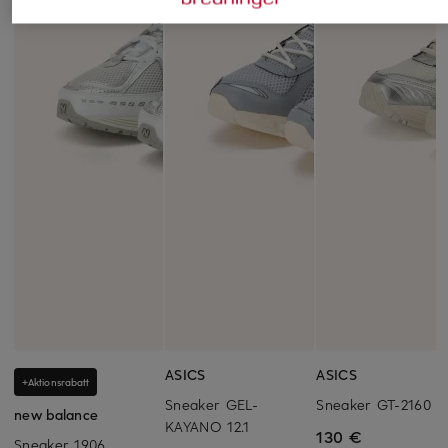
ASICS
ASICS
+Aktionsrabatt
Sneaker GEL-
Sneaker GT-2160
new balance
KAYANO 12.1
130 €
Sneaker 1906