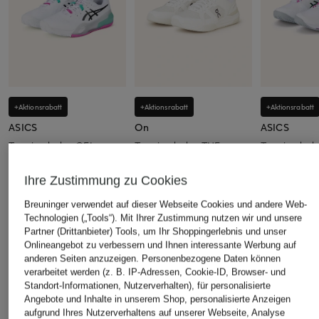
+Aktionsrabatt
+Aktionsrabatt
+Aktionsrabatt
ASICS
On
ASICS
Tennisschuhe GEL-
Tennisschuhe THE
Tennisschuh
RESOLUTION X CLAY
ROGER CLUBHOUSE
SOLUTION 
PRO
CLAY
Ihre Zustimmung zu Cookies
89,99 €
129,99 €
89,99 €
Bestpreis:
160 €
Breuninger verwendet auf dieser Webseite Cookies und andere Web-
Bestpreis:
110,49 €
Bestpreis:
99,
Technologien („Tools“). Mit Ihrer Zustimmung nutzen wir und unsere
Ursprünglich:
170 €
Ursprünglich:
Partner (Drittanbieter) Tools, um Ihr Shoppingerlebnis und unser
Onlineangebot zu verbessern und Ihnen interessante Werbung auf
anderen Seiten anzuzeigen. Personenbezogene Daten können
ÄHNLICHE ARTIKEL ENTDECKEN
verarbeitet werden (z. B. IP-Adressen, Cookie-ID, Browser- und
Standort-Informationen, Nutzerverhalten), für personalisierte
Angebote und Inhalte in unserem Shop, personalisierte Anzeigen
aufgrund Ihres Nutzerverhaltens auf unserer Webseite, Analyse