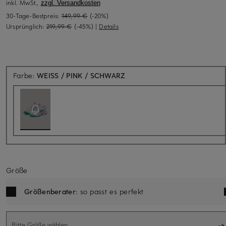
inkl. MwSt.,
zzgl. Versandkosten
30-Tage-Bestpreis:
149,99 €
(-20%)
Ursprünglich:
219,99 €
(-45%)
|
Details
Aktuell nicht verfügbar
Farbe:
WEISS / PINK / SCHWARZ
Größe
Größenberater
: so passt es perfekt
Bitte Größe wählen