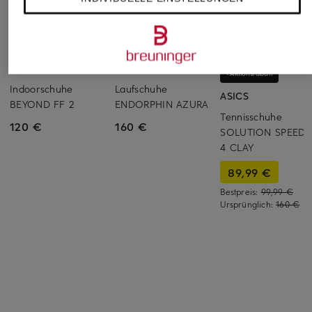
ASICS
saucony
+Aktionsrabatt
Indoorschuhe
Laufschuhe
ASICS
BEYOND FF 2
ENDORPHIN AZURA
Tennisschuhe
120 €
160 €
SOLUTION SPEED 
4 CLAY
89,99 €
Bestpreis:
99,99 €
Ursprünglich:
160 €