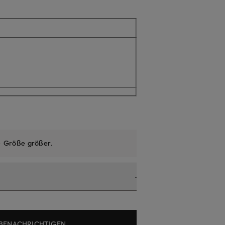
l nicht verfügbar
e
Größe größer
.
BENACHRICHTIGEN