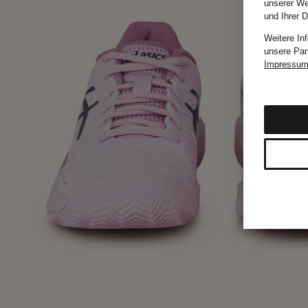
unserer We
und Ihrer 
Weitere In
unsere Par
Impressu