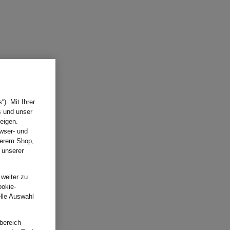
). Mit Ihrer
s und unser
eigen.
wser- und
nserem Shop,
 unserer
.
 weiter zu
ookie-
elle Auswahl
bereich