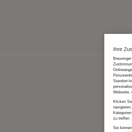
Ihre Zu
Breuninger
Zustimmung
Onlineange
Personenbe
Standort-I
personalis
Webseite, 
Klicken Si
navigieren;
Kategorien
zu treffen.
Sie können