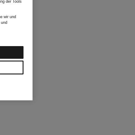
ung der Tools
e wir und
und