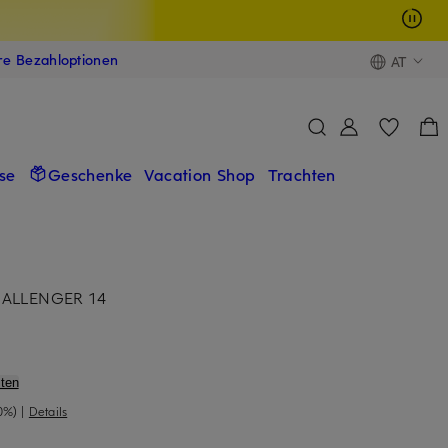
ere Bezahloptionen
AT
se
Geschenke
Vacation Shop
Trachten
HALLENGER 14
ten
0%)
|
Details