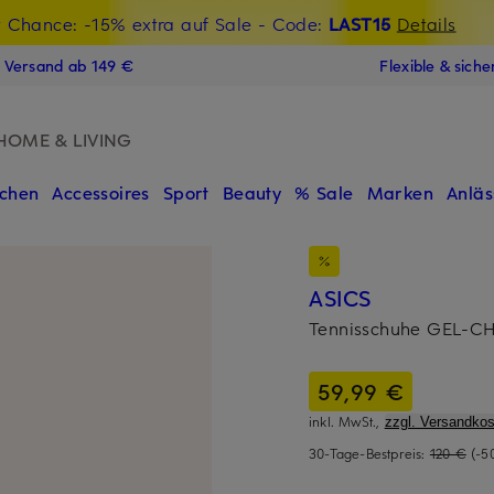
t Chance: -15% extra auf Sale
€-Willkommensgutschein mit Beyond sichern
- Code:
LAST15
Details
N
s Versand ab 149 €
Flexible & sich
HOME & LIVING
chen
Accessoires
Sport
Beauty
% Sale
Marken
Anläs
ASICS
Tennisschuhe GEL-C
59,99 €
inkl. MwSt.,
zzgl. Versandkos
30-Tage-Bestpreis:
120 €
(-5