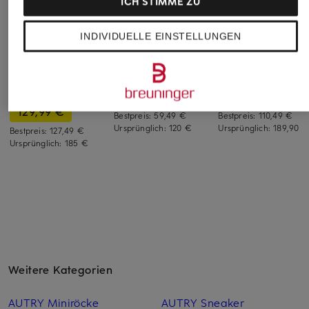
ICH STIMME ZU
+Aktionsrabatt
+Aktionsrabatt
+Aktionsrabatt
INDIVIDUELLE EINSTELLUNGEN
AUTRY
new balance
LLOYD
Sneaker REELWIND
Sneaker 471
Sneaker BEAT
LOW UT
69,99 €
129,99 €
129,99 €
Bestpreis:
59,49 €
Bestpreis:
110,49 €
Ursprünglich:
120 €
Ursprünglich:
189,90 €
Bestpreis:
127,49 €
Ursprünglich:
185 €
Weitere Kategorien
AUTRY Miniröcke
AUTRY Sneaker