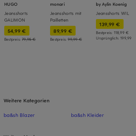
HUGO
monari
by Aylin Koenig
Jeansshorts
Jeansshorts mit
Jeansshorts WIL
GALIMON
Pailletten
139,99 €
54,99 €
89,99 €
Bestpreis:
118,99 €
Ursprünglich:
199,99 €
Bestpreis:
79,95 €
Bestpreis:
99,99 €
Weitere Kategorien
ba&sh Blazer
ba&sh Kleider