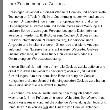
Ihre Zustimmung zu Cookies
Breuninger verwendet auf dieser Webseite Cookies und andere Web-
ba&sh
CLOSED
ba&sh
Technologien („Tools“). Mit Ihrer Zustimmung nutzen wir und unsere
Jeanskleid LOVE
Jeansshorts JOCY-X
Jeansshorts
Partner (Drittanbieter) Tools, um Ihr Shoppingerlebnis und unser
Onlineangebot zu verbessern und Ihnen interessante Werbung auf
190 €
203 €
108 €
anderen Seiten anzuzeigen. Personenbezogene Daten können
Bestpreis:
290 €
Bestpreis:
180
verarbeitet werden (z. B. IP-Adressen, Cookie-ID, Browser- und
Standort-Informationen, Nutzerverhalten), für personalisierte
Angebote und Inhalte in unserem Shop, personalisierte Anzeigen
aufgrund Ihres Nutzerverhaltens auf unserer Webseite, Analyse
unserer Webseite, um diese für Sie zu verbessern oder zur
Optimierung der Werbeaussteuerung.
ÄHNLICHE ARTIKEL ENTDECKEN
Klicken Sie auf „Ich stimme zu“ um alle Cookies zu akzeptieren und
direkt zur Webseite weiter zu navigieren; oder auf „Individuelle
Einstellungen“, um eine detaillierte Beschreibung der Cookie-
Kategorien und eine Übersicht der eingesetzten Cookies zu erhalten
sowie eine individuelle Auswahl zu treffen.
Sie können Ihre Tool-Auswahl jederzeit nachträglich ändern oder
widerrufen (z.B. im Fußbereich unserer Webseite). Der Widerruf hat
jedoch keine Auswirkung auf die bisherige Verwendung der Tools und
Ihrer Daten.
Sie können
hier
den Einsatz von Cookies ablehnen.