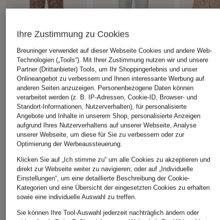
Ihre Zustimmung zu Cookies
Breuninger verwendet auf dieser Webseite Cookies und andere Web-
Technologien („Tools“). Mit Ihrer Zustimmung nutzen wir und unsere
Partner (Drittanbieter) Tools, um Ihr Shoppingerlebnis und unser
Onlineangebot zu verbessern und Ihnen interessante Werbung auf
ba&sh
ba&sh
ba&sh
anderen Seiten anzuzeigen. Personenbezogene Daten können
Straight Jeans TOOTY
Straight Jeans CENOS
Overjacket 
verarbeitet werden (z. B. IP-Adressen, Cookie-ID, Browser- und
Standort-Informationen, Nutzerverhalten), für personalisierte
107,50 €
97,50 €
135 €
Angebote und Inhalte in unserem Shop, personalisierte Anzeigen
Bestpreis:
129 €
Bestpreis:
136,50 €
Bestpreis:
162
aufgrund Ihres Nutzerverhaltens auf unserer Webseite, Analyse
Ursprünglich:
215 €
Ursprünglich:
195 €
Ursprünglich:
unserer Webseite, um diese für Sie zu verbessern oder zur
Optimierung der Werbeaussteuerung.
Klicken Sie auf „Ich stimme zu“ um alle Cookies zu akzeptieren und
direkt zur Webseite weiter zu navigieren; oder auf „Individuelle
ÄHNLICHE ARTIKEL ENTDECKEN
Einstellungen“, um eine detaillierte Beschreibung der Cookie-
Kategorien und eine Übersicht der eingesetzten Cookies zu erhalten
sowie eine individuelle Auswahl zu treffen.
Sie können Ihre Tool-Auswahl jederzeit nachträglich ändern oder