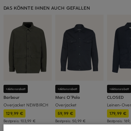
DAS KÖNNTE IHNEN AUCH GEFALLEN
+Aktionsrabatt
+Aktionsrabatt
+Aktionsrabatt
Barbour
Marc O'Polo
CLOSED
Overjacket NEWBIRCH
Overjacket
Leinen-Over
129,99 €
59,99 €
179,99 €
Bestpreis:
103,99 €
Bestpreis:
50,99 €
Bestpreis:
169
Ursprünglich:
219 €
Ursprünglich:
129,95 €
Ursprünglich: