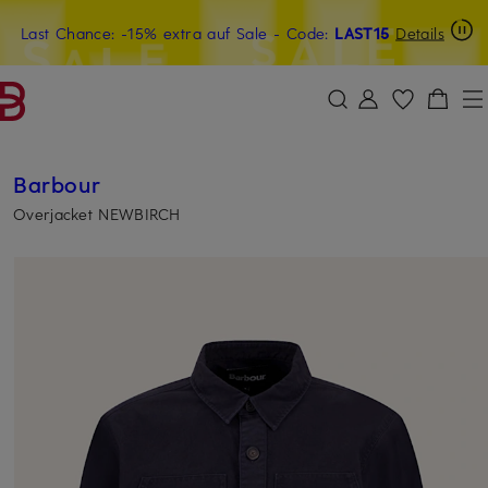
Last Chance: -15% extra auf Sale
20€-Willkommensgutschein mit Beyond sichern
- Code:
LAST15
Details
ZUM HAUPTINHALT ÜBERSPRINGEN
ZUM SUCHFELD ÜBERSPRINGE
Barbour
Overjacket NEWBIRCH