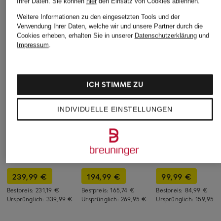
Ihrer Daten.
Sie können
hier
den Einsatz von Cookies ablehnen.
Weitere Informationen zu den eingesetzten Tools und der
Verwendung Ihrer Daten, welche wir und unsere Partner durch die
Cookies erheben, erhalten Sie in unserer
Datenschutzerklärung
und
Impressum
.
ICH STIMME ZU
INDIVIDUELLE EINSTELLUNGEN
+Aktionsrabatt
+Aktionsrabatt
+Aktionsrabatt
A.P.C.
DRYKORN
SCOTCH & SODA
Overjacket NOAH
Jacke KALENO
Cord-Overjacket
239,99 €
194,99 €
99,99 €
Bestpreis:
231,19 €
Bestpreis:
165,74 €
Bestpreis:
84,99 €
Ursprünglich:
339,99 €
Ursprünglich:
269,95 €
Ursprünglich:
159,95 €