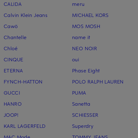
CALIDA
meru
Calvin Klein Jeans
MICHAEL KORS
Cawö
MOS MOSH
Chantelle
name it
Chloé
NEO NOIR
CINQUE
oui
ETERNA
Phase Eight
FYNCH-HATTON
POLO RALPH LAUREN
GUCCI
PUMA
HANRO
Sanetta
JOOP!
SCHIESSER
KARL LAGERFELD
Superdry
MAC Mode
TOMMY JEANS