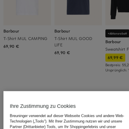
Barbour
Barbour
+Aktionsrabatt
T-Shirt MUL CAMPING
T-Shirt MUL GOOD
Barbour
LIFE
69,90 €
Sweatshirt 
69,90 €
69,99 €
Bestpreis:
55,
Ursprünglich:
ÄHNLICHE ARTIKEL ENTDECKEN
Ihre Zustimmung zu Cookies
Breuninger verwendet auf dieser Webseite Cookies und andere Web-
Technologien („Tools“). Mit Ihrer Zustimmung nutzen wir und unsere
Partner (Drittanbieter) Tools, um Ihr Shoppingerlebnis und unser