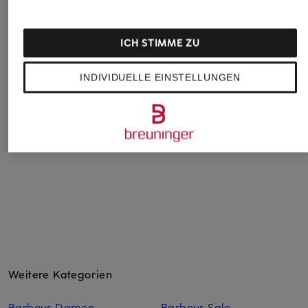
ARMEDANGELS
THE NORTH FACE
+Aktionsrabatt
ICH STIMME ZU
Sweatshirt BAARO
Sweatshirt ESSENT
BOSS
LOOP
SIMPLE DOME
Sweatshirt WESTART
INDIVIDUELLE EINSTELLUNGEN
79,90 €
70 €
59,99 €
Bestpreis:
50,99 €
Ursprünglich:
119,95 €
Weitere Kategorien
Barbour Damen
Barbour Sale