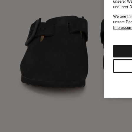
unserer We
und Ihrer 
Weitere In
unsere Par
Impressu