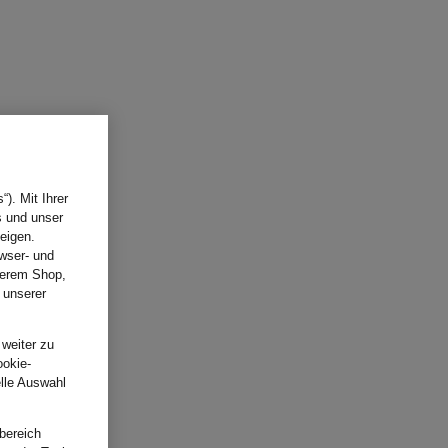
). Mit Ihrer
s und unser
eigen.
wser- und
nserem Shop,
 unserer
.
 weiter zu
ookie-
elle Auswahl
bereich