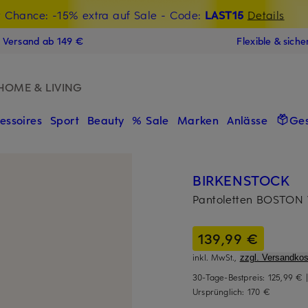
t Chance: -15% extra auf Sale
€-Willkommensgutschein mit Beyond sichern
- Code:
LAST15
Details
N
s Versand ab 149 €
Flexible & sich
HOME & LIVING
essoires
Sport
Beauty
% Sale
Marken
Anlässe
Ge
BIRKENSTOCK
Pantoletten BOSTON
139,99 €
inkl. MwSt.,
zzgl. Versandkos
30-Tage-Bestpreis:
125,99 €
Ursprünglich:
170 €