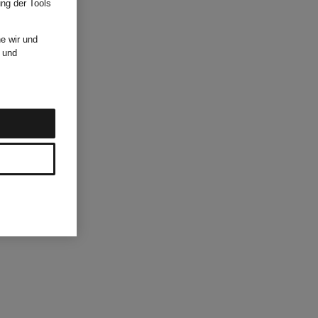
ung der Tools
e wir und
und