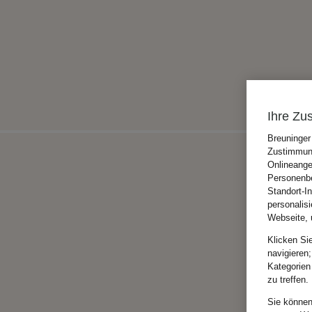
Ihre Zu
Breuninger
Zustimmung
Onlineange
Personenbe
Standort-I
personalis
Webseite, 
Klicken Si
navigieren;
Kategorien
zu treffen.
Sie können