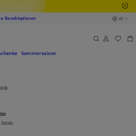
ere Bezahloptionen
AT
schenke
Sommersaison
 WB
ten
|
Details