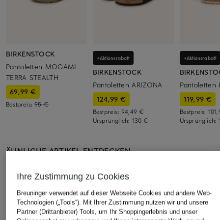
BIRKENSTOCK
+Aktionsrabatt
+Aktionsrabatt
Pantoletten MOGAMI
BIRKENSTOCK
BIRKENSTO
TERRA STEALTH
Pantoletten ARIZONA
Pantoletten
69,99 €
124,99 €
119,99 €
Bestpreis:
95 €
Bestpreis:
94,49 €
Bestpreis:
101
Ursprünglich:
130 €
Ursprünglich:
ÄHNLICHE ARTIKEL ENTDECKEN
Ihre Zustimmung zu Cookies
Breuninger verwendet auf dieser Webseite Cookies und andere Web-
Technologien („Tools“). Mit Ihrer Zustimmung nutzen wir und unsere
Partner (Drittanbieter) Tools, um Ihr Shoppingerlebnis und unser