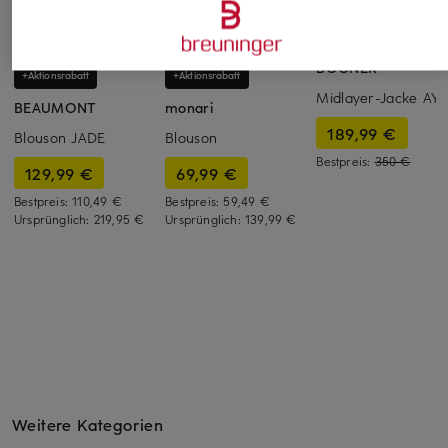
BOGNER
+Aktionsrabatt
+Aktionsrabatt
Midlayer-Jacke AYL
BEAUMONT
monari
189,99 €
Blouson JADE
Blouson
Bestpreis:
350 €
129,99 €
69,99 €
Bestpreis:
110,49 €
Bestpreis:
59,49 €
Ursprünglich:
219,95 €
Ursprünglich:
139,99 €
Weitere Kategorien