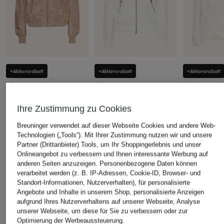
+Aktionsrabatt
+Aktionsrabatt
+Aktionsrabatt
Blauer
Blauer
Blauer
Blouson LAURIE
Blouson DEVIN
Jacke MAR
Ihre Zustimmung zu Cookies
149,99 €
139,99 €
134,99 €
Breuninger verwendet auf dieser Webseite Cookies und andere Web-
Bestpreis:
144,49 €
Bestpreis:
127,49 €
Bestpreis:
134
Ursprünglich:
289,99 €
Ursprünglich:
269,99 €
Ursprünglich:
Technologien („Tools“). Mit Ihrer Zustimmung nutzen wir und unsere
Partner (Drittanbieter) Tools, um Ihr Shoppingerlebnis und unser
Onlineangebot zu verbessern und Ihnen interessante Werbung auf
anderen Seiten anzuzeigen. Personenbezogene Daten können
verarbeitet werden (z. B. IP-Adressen, Cookie-ID, Browser- und
ÄHNLICHE ARTIKEL ENTDECKEN
Standort-Informationen, Nutzerverhalten), für personalisierte
Angebote und Inhalte in unserem Shop, personalisierte Anzeigen
aufgrund Ihres Nutzerverhaltens auf unserer Webseite, Analyse
unserer Webseite, um diese für Sie zu verbessern oder zur
Optimierung der Werbeaussteuerung.