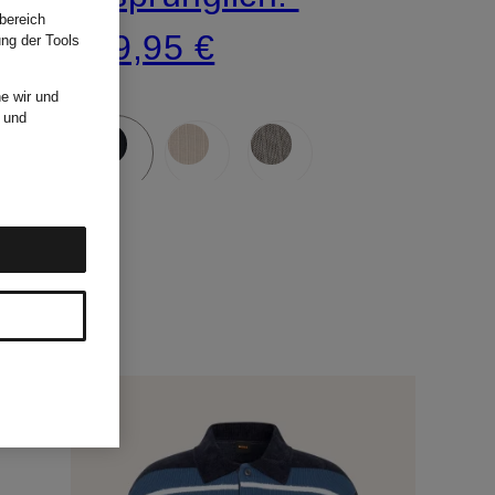
bereich
139,95 €
ung der Tools
e wir und
und