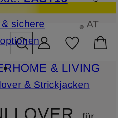
sichern
 & sichere
AT
FELD ÜBERSPRINGEN
optionen
ER
HOME & LIVING
lover & Strickjacken
ULLOVER
für