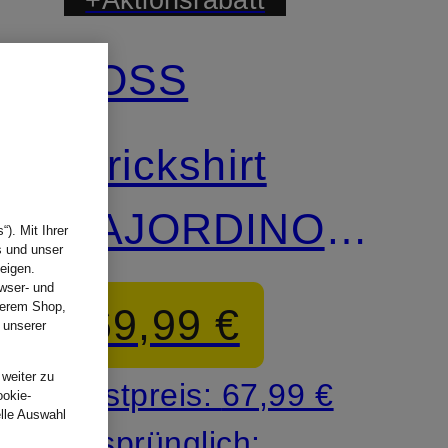
BOSS
Strickshirt
KAJORDINO
). Mit Ihrer
s und unser
eigen.
mit Leinen
wser- und
nserem Shop,
69,99 €
 unserer
.
 weiter zu
Bestpreis:
67,99 €
ookie-
elle Auswahl
Ursprünglich: