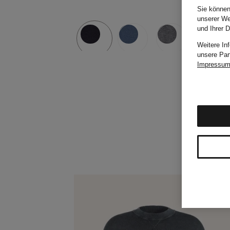
Sie können
unserer We
und Ihrer 
Weitere In
unsere Par
Impressu