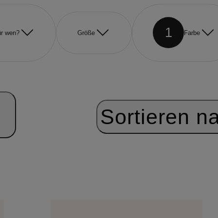
1
r wen?
Größe
Farbe
Sortieren n