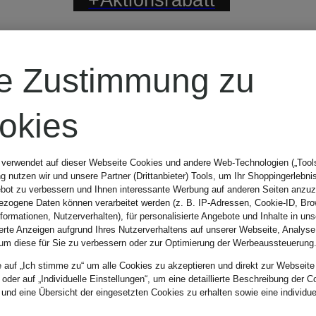
BOSS
re Zustimmung zu
Pullover LENO
okies
 verwendet auf dieser Webseite Cookies und andere Web-Technologien („Tools“
99,99 €
 nutzen wir und unsere Partner (Drittanbieter) Tools, um Ihr Shoppingerlebni
bot zu verbessern und Ihnen interessante Werbung auf anderen Seiten anzuz
zogene Daten können verarbeitet werden (z. B. IP-Adressen, Cookie-ID, Bro
nformationen, Nutzerverhalten), für personalisierte Angebote und Inhalte in u
Bestpreis:
84,99 €
ierte Anzeigen aufgrund Ihres Nutzerverhaltens auf unserer Webseite, Analyse
um diese für Sie zu verbessern oder zur Optimierung der Werbeaussteuerung
Ursprünglich:
e auf „Ich stimme zu“ um alle Cookies zu akzeptieren und direkt zur Webseite
 oder auf „Individuelle Einstellungen“, um eine detaillierte Beschreibung der C
 und eine Übersicht der eingesetzten Cookies zu erhalten sowie eine individu
149,95 €