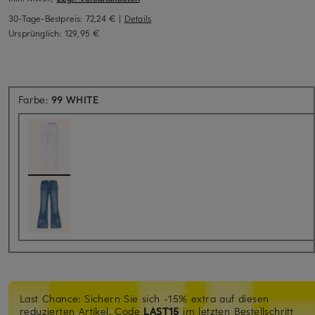
30-Tage-Bestpreis:
72,24 €
|
Details
Ursprünglich:
129,95 €
Farbe:
99 WHITE
Last Chance: Sichern Sie sich -15% extra auf diesen
reduzierten Artikel. Code
LAST15
im letzten Bestellschritt