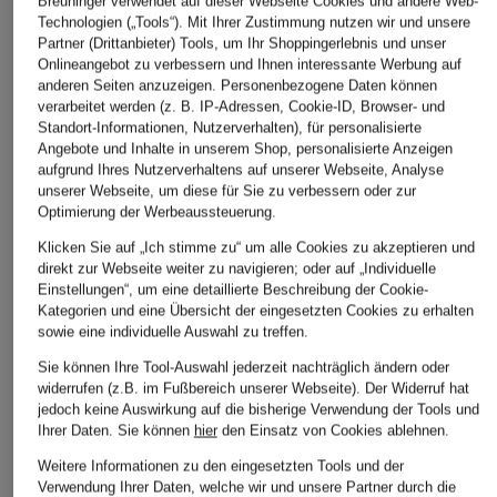
Breuninger verwendet auf dieser Webseite Cookies und andere Web-
Ursprünglich:
Technologien („Tools“). Mit Ihrer Zustimmung nutzen wir und unsere
Bestpreis:
72,24 €
Bestpreis:
50,99 €
Ursprünglich:
129,95 €
Ursprünglich:
99,95 €
Partner (Drittanbieter) Tools, um Ihr Shoppingerlebnis und unser
Onlineangebot zu verbessern und Ihnen interessante Werbung auf
anderen Seiten anzuzeigen. Personenbezogene Daten können
verarbeitet werden (z. B. IP-Adressen, Cookie-ID, Browser- und
ÄHNLICHE ARTIKEL ENTDECKEN
Standort-Informationen, Nutzerverhalten), für personalisierte
Angebote und Inhalte in unserem Shop, personalisierte Anzeigen
aufgrund Ihres Nutzerverhaltens auf unserer Webseite, Analyse
unserer Webseite, um diese für Sie zu verbessern oder zur
Optimierung der Werbeaussteuerung.
Klicken Sie auf „Ich stimme zu“ um alle Cookies zu akzeptieren und
direkt zur Webseite weiter zu navigieren; oder auf „Individuelle
Einstellungen“, um eine detaillierte Beschreibung der Cookie-
Kategorien und eine Übersicht der eingesetzten Cookies zu erhalten
sowie eine individuelle Auswahl zu treffen.
Sie können Ihre Tool-Auswahl jederzeit nachträglich ändern oder
widerrufen (z.B. im Fußbereich unserer Webseite). Der Widerruf hat
jedoch keine Auswirkung auf die bisherige Verwendung der Tools und
Ihrer Daten.
Sie können
hier
den Einsatz von Cookies ablehnen.
Weitere Informationen zu den eingesetzten Tools und der
Verwendung Ihrer Daten, welche wir und unsere Partner durch die