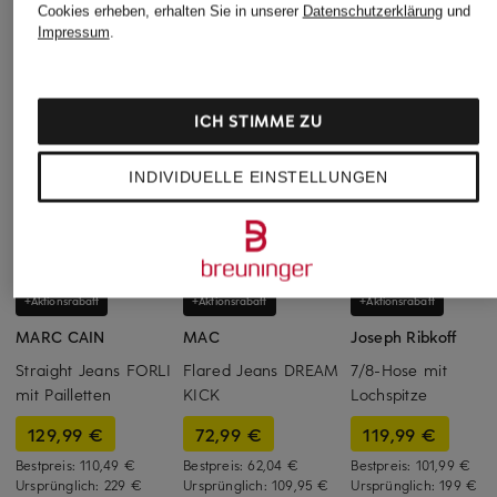
Cookies erheben, erhalten Sie in unserer
Datenschutzerklärung
und
Impressum
.
ICH STIMME ZU
INDIVIDUELLE EINSTELLUNGEN
+Aktionsrabatt
+Aktionsrabatt
+Aktionsrabatt
MARC CAIN
MAC
Joseph Ribkoff
Straight Jeans FORLI
Flared Jeans DREAM
7/8-Hose mit
mit Pailletten
KICK
Lochspitze
129,99 €
72,99 €
119,99 €
Bestpreis:
110,49 €
Bestpreis:
62,04 €
Bestpreis:
101,99 €
Ursprünglich:
229 €
Ursprünglich:
109,95 €
Ursprünglich:
199 €