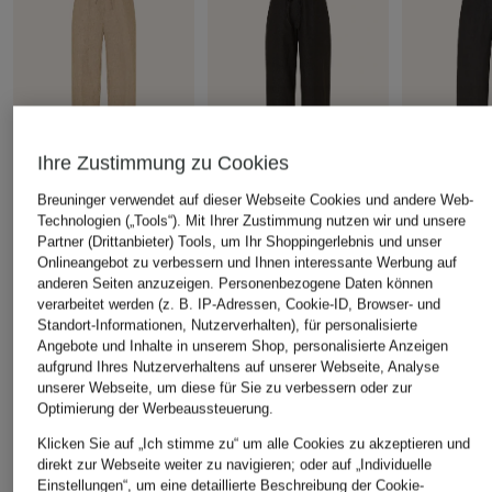
Ihre Zustimmung zu Cookies
Breuninger verwendet auf dieser Webseite Cookies und andere Web-
Technologien („Tools“). Mit Ihrer Zustimmung nutzen wir und unsere
+Aktionsrabatt
+Aktionsrabatt
+Aktionsrabatt
Partner (Drittanbieter) Tools, um Ihr Shoppingerlebnis und unser
Onlineangebot zu verbessern und Ihnen interessante Werbung auf
BRAX
MAC
lilienfels
anderen Seiten anzuzeigen. Personenbezogene Daten können
Marlenehose FARINA
Leinenhose CHIARA
Marlenenh
verarbeitet werden (z. B. IP-Adressen, Cookie-ID, Browser- und
aus Leinen
aus Leinen
Standort-Informationen, Nutzerverhalten), für personalisierte
54,99 €
Angebote und Inhalte in unserem Shop, personalisierte Anzeigen
79,99 €
79,99 €
Bestpreis:
46,74 €
aufgrund Ihres Nutzerverhaltens auf unserer Webseite, Analyse
Ursprünglich:
119,95 €
Bestpreis:
71,99 €
Bestpreis:
129
unserer Webseite, um diese für Sie zu verbessern oder zur
Ursprünglich:
119,95 €
Optimierung der Werbeaussteuerung.
Klicken Sie auf „Ich stimme zu“ um alle Cookies zu akzeptieren und
ÄHNLICHE ARTIKEL ENTDECKEN
direkt zur Webseite weiter zu navigieren; oder auf „Individuelle
Einstellungen“, um eine detaillierte Beschreibung der Cookie-