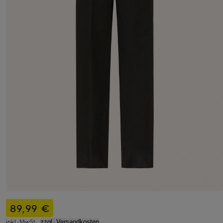
89,99 €
inkl. MwSt.,
zzgl. Versandkosten