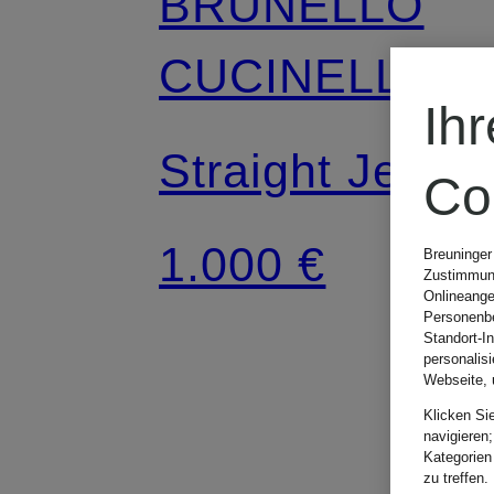
BRUNELLO
CUCINELLI
Ih
Straight Jeans
Co
1.000 €
Breuninger
Zustimmung
Onlineange
Personenbe
Standort-I
personalis
Webseite, 
Klicken Si
navigieren;
Kategorien
zu treffen.