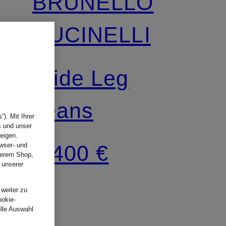
BRUNELLO
CUCINELLI
Wide Leg
Jeans
). Mit Ihrer
s und unser
eigen.
1.400 €
wser- und
nserem Shop,
 unserer
.
 weiter zu
ookie-
elle Auswahl