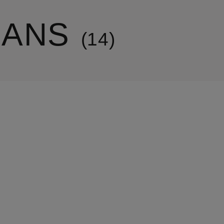
EANS
14