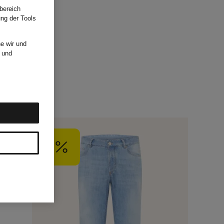
bereich
ung der Tools
e wir und
und