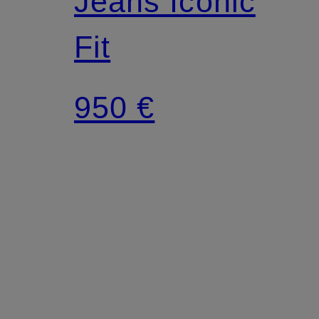
Jeans Iconic
Fit
950 €