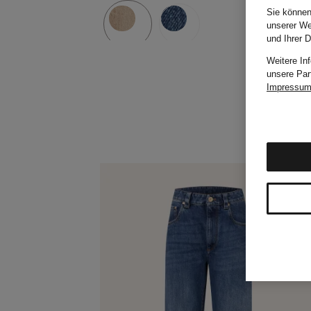
Sie können
unserer We
und Ihrer 
Weitere In
unsere Par
Impressu