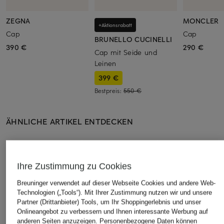
ZEGNA
MONCLER
+Aktionsrabatt
Cap
Cap
BRUNELLO CUCINELLI
390 €
290 €
Cap mit Seide und
Leinen
399 €
Bestpreis:
550 €
ÄHNLICHE ARTIKEL ENTDECKEN
Ihre Zustimmung zu Cookies
Breuninger verwendet auf dieser Webseite Cookies und andere Web-
Technologien („Tools“). Mit Ihrer Zustimmung nutzen wir und unsere
Partner (Drittanbieter) Tools, um Ihr Shoppingerlebnis und unser
Onlineangebot zu verbessern und Ihnen interessante Werbung auf
anderen Seiten anzuzeigen. Personenbezogene Daten können