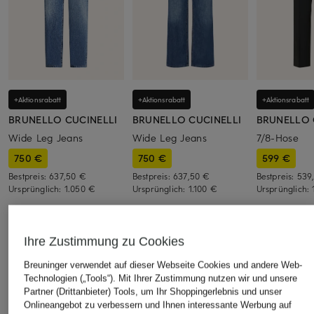
+Aktionsrabatt
+Aktionsrabatt
+Aktionsrabatt
BRUNELLO CUCINELLI
BRUNELLO CUCINELLI
BRUNELLO 
Wide Leg Jeans
Wide Leg Jeans
7/8-Hose
750 €
750 €
599 €
Bestpreis:
637,50 €
Bestpreis:
637,50 €
Bestpreis:
539
Ursprünglich:
1.050 €
Ursprünglich:
1.100 €
Ursprünglich:
Ihre Zustimmung zu Cookies
ÄHNLICHE ARTIKEL ENTDECKEN
Breuninger verwendet auf dieser Webseite Cookies und andere Web-
Technologien („Tools“). Mit Ihrer Zustimmung nutzen wir und unsere
Partner (Drittanbieter) Tools, um Ihr Shoppingerlebnis und unser
Onlineangebot zu verbessern und Ihnen interessante Werbung auf