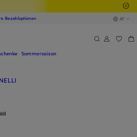
ere Bezahloptionen
AT
schenke
Sommersaison
NELLI
and