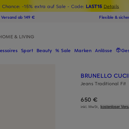
t Chance: -15% extra auf Sale
€-Willkommensgutschein mit Beyond sichern
- Code:
LAST15
Details
N
s Versand ab 149 €
Flexible & sich
HOME & LIVING
essoires
Sport
Beauty
% Sale
Marken
Anlässe
Ge
BRUNELLO CUCI
Jeans Traditional Fit
650 €
inkl. MwSt.,
kostenloser Vers