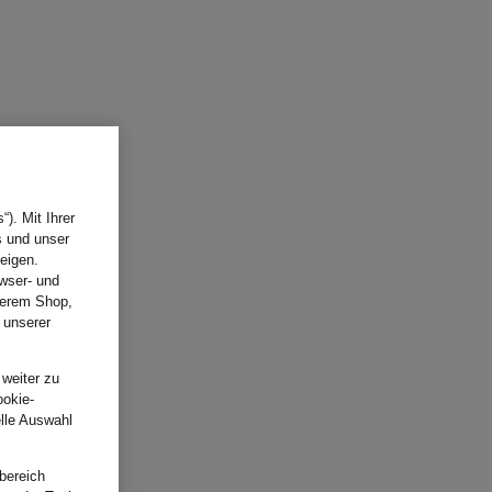
). Mit Ihrer
s und unser
eigen.
wser- und
nserem Shop,
 unserer
.
 weiter zu
ookie-
elle Auswahl
bereich