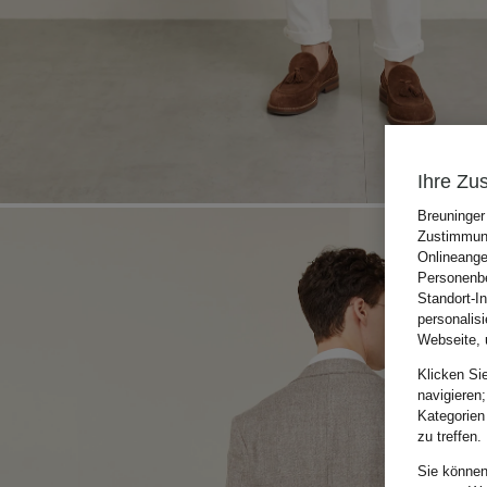
Ihre Zu
Breuninger
Zustimmung
Onlineange
Personenbe
Standort-I
personalis
Webseite, 
Klicken Si
navigieren;
Kategorien
zu treffen.
Sie können