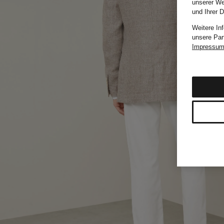
unserer We
und Ihrer 
Weitere In
unsere Par
Impressu