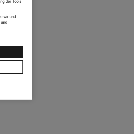
ung der Tools
e wir und
und