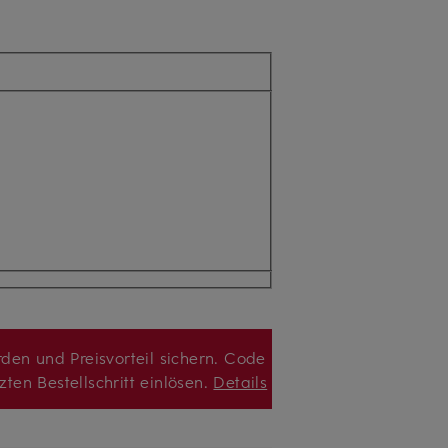
den und Preisvorteil sichern. Code
zten Bestellschritt einlösen.
Details