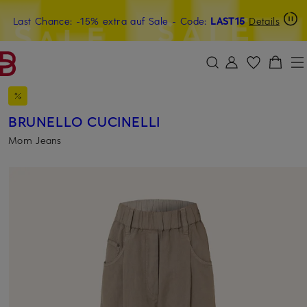
Last Chance: -15% extra auf Sale
20€-Willkommensgutschein mit Beyond sichern
- Code:
LAST15
Details
ZUM HAUPTINHALT ÜBERSPRINGEN
ZUM SUCHFELD ÜBERSPRINGE
BRUNELLO CUCINELLI
Mom Jeans