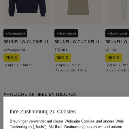
+Aktionsrabatt
+Aktionsrabatt
+Aktionsrabatt
BRUNELLO CUCINELLI
BRUNELLO CUCINELLI
BRUNELLO 
Sweatjacke
T-Shirt
Chino
750 €
350 €
450 €
Bestpreis:
1.100 €
Bestpreis:
315 €
Bestpreis:
382
Ursprünglich:
470 €
Ursprünglich:
ÄHNLICHE ARTIKEL ENTDECKEN
Ihre Zustimmung zu Cookies
Breuninger verwendet auf dieser Webseite Cookies und andere Web-
Technologien („Tools“). Mit Ihrer Zustimmung nutzen wir und unsere