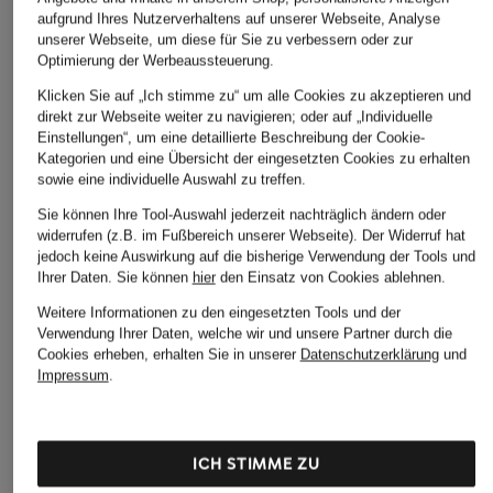
aufgrund Ihres Nutzerverhaltens auf unserer Webseite, Analyse
unserer Webseite, um diese für Sie zu verbessern oder zur
Optimierung der Werbeaussteuerung.
Klicken Sie auf „Ich stimme zu“ um alle Cookies zu akzeptieren und
direkt zur Webseite weiter zu navigieren; oder auf „Individuelle
Einstellungen“, um eine detaillierte Beschreibung der Cookie-
Kategorien und eine Übersicht der eingesetzten Cookies zu erhalten
sowie eine individuelle Auswahl zu treffen.
Sie können Ihre Tool-Auswahl jederzeit nachträglich ändern oder
widerrufen (z.B. im Fußbereich unserer Webseite). Der Widerruf hat
jedoch keine Auswirkung auf die bisherige Verwendung der Tools und
Ihrer Daten.
Sie können
hier
den Einsatz von Cookies ablehnen.
Weitere Informationen zu den eingesetzten Tools und der
Verwendung Ihrer Daten, welche wir und unsere Partner durch die
Cookies erheben, erhalten Sie in unserer
Datenschutzerklärung
und
Impressum
.
CHANTELLE
sloggi
SCHIESSER
Taillenslip NORAH
2er-Pack Taillenslips
2er-Pack Taillenslip
ICH STIMME ZU
GO SENSE
95/5