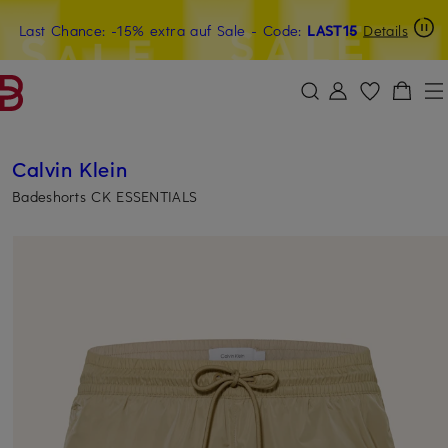
Last Chance: -15% extra auf Sale
20€-Willkommensgutschein mit Beyond sichern
- Code:
LAST15
Details
ZUM HAUPTINHALT ÜBERSPRINGEN
ZUM SUCHFELD ÜBERSPRINGE
Calvin Klein
Badeshorts CK ESSENTIALS