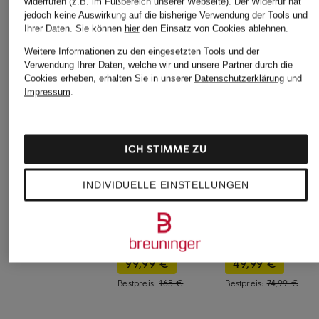
widerrufen (z.B. im Fußbereich unserer Webseite). Der Widerruf hat
jedoch keine Auswirkung auf die bisherige Verwendung der Tools und
Ihrer Daten.
Sie können
hier
den Einsatz von Cookies ablehnen.
Weitere Informationen zu den eingesetzten Tools und der
Verwendung Ihrer Daten, welche wir und unsere Partner durch die
Cookies erheben, erhalten Sie in unserer
Datenschutzerklärung
und
Impressum
.
ICH STIMME ZU
INDIVIDUELLE EINSTELLUNGEN
FRED PERRY
+Aktionsrabatt
+Aktionsrabatt
Badeshorts
FEDELI
LA MARTINA
49,99 €
Badeshorts MADEIRA
Badeshorts
Bestpreis:
70 €
99,99 €
49,99 €
Bestpreis:
165 €
Bestpreis:
74,99 €