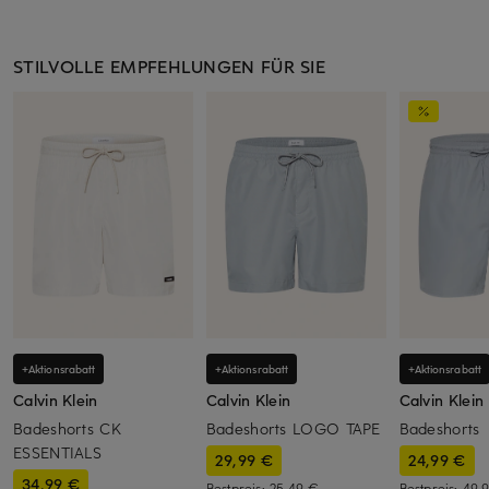
STILVOLLE EMPFEHLUNGEN FÜR SIE
+Aktionsrabatt
+Aktionsrabatt
+Aktionsrabatt
Calvin Klein
Calvin Klein
Calvin Klein
Badeshorts CK
Badeshorts LOGO TAPE
Badeshorts
ESSENTIALS
29,99 €
24,99 €
34,99 €
Bestpreis:
25,49 €
Bestpreis:
49,