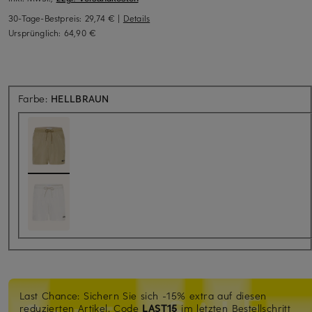
30-Tage-Bestpreis:
29,74 €
|
Details
Ursprünglich:
64,90 €
Farbe:
HELLBRAUN
Last Chance: Sichern Sie sich -15% extra auf diesen
reduzierten Artikel. Code
LAST15
im letzten Bestellschritt