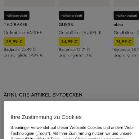
+Aktionsrabatt
+Aktionsrabatt
+Aktionsrabatt
TED BAKER
GUESS
abro
Geldbörse VARLEE
Geldbörse LAUREL II
Geldbörse 
29,99 €
34,99 €
74,99 €
Bestpreis:
25,49 €
Bestpreis:
29,74 €
Bestpreis:
63,
Ursprünglich:
59,99 €
Ursprünglich:
50 €
Ursprünglich:
ÄHNLICHE ARTIKEL ENTDECKEN
Ihre Zustimmung zu Cookies
Breuninger verwendet auf dieser Webseite Cookies und andere Web-
Technologien („Tools“). Mit Ihrer Zustimmung nutzen wir und unsere