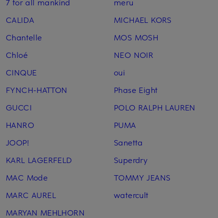
7 for all mankind
meru
CALIDA
MICHAEL KORS
Chantelle
MOS MOSH
Chloé
NEO NOIR
CINQUE
oui
FYNCH-HATTON
Phase Eight
GUCCI
POLO RALPH LAUREN
HANRO
PUMA
JOOP!
Sanetta
KARL LAGERFELD
Superdry
MAC Mode
TOMMY JEANS
MARC AUREL
watercult
MARYAN MEHLHORN