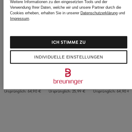
Weitere Informationen zu den eingesetzten Tools und der
Verwendung Ihrer Daten, welche wir und unsere Partner durch die
Cookies erheben, erhalten Sie in unserer
Datenschutzerklärung
und
Impressum
.
ICH STIMME ZU
+Aktionsrabatt
+Aktionsrabatt
+Aktionsrabatt
TOMMY HILFIGER
s.Oliver RED
TOMMY HILFIGER
INDIVIDUELLE EINSTELLUNGEN
Hoodie
Hoodie
Hoodie
KIDS
KIDS
KIDS
34,99 €
12,99 €
29,99 €
Bestpreis:
29,74 €
Bestpreis:
11,04 €
Bestpreis:
25,49 €
Ursprünglich:
64,90 €
Ursprünglich:
25,99 €
Ursprünglich:
64,90 €