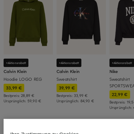
+Aktionsrabatt
+Aktionsrabatt
+Aktionsrabatt
Calvin Klein
Calvin Klein
Nike
Hoodie LOGO REG
Sweatshirt
Sweatshirt
SPORTSWEA
33,99 €
39,99 €
22,99 €
Bestpreis:
28,89 €
Bestpreis:
33,99 €
Ursprünglich:
59,90 €
Ursprünglich:
84,90 €
Bestpreis:
19,
Ursprünglich:
ÄHNLICHE ARTIKEL ENTDECKEN