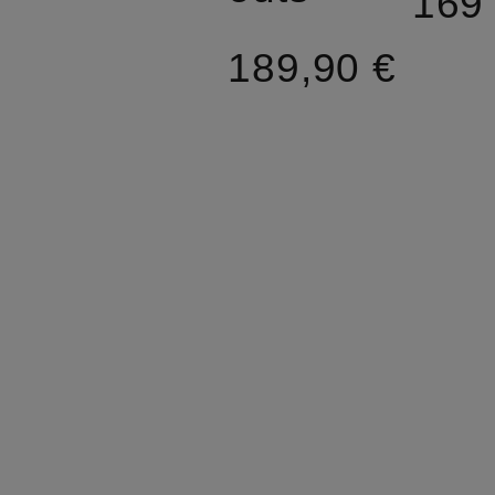
169
189,90 €