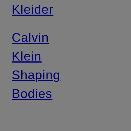
Kleider
Calvin
Klein
Shaping
Bodies