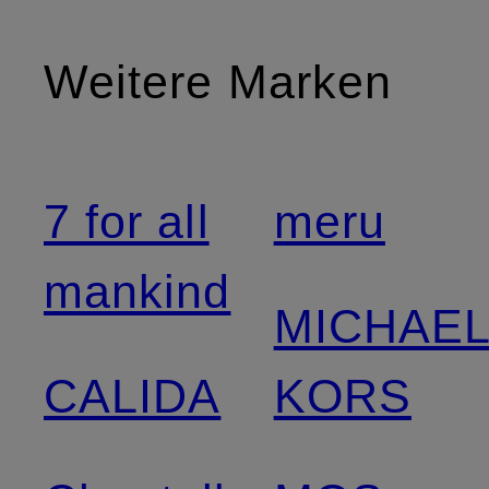
Weitere Marken
7 for all
meru
mankind
MICHAE
CALIDA
KORS