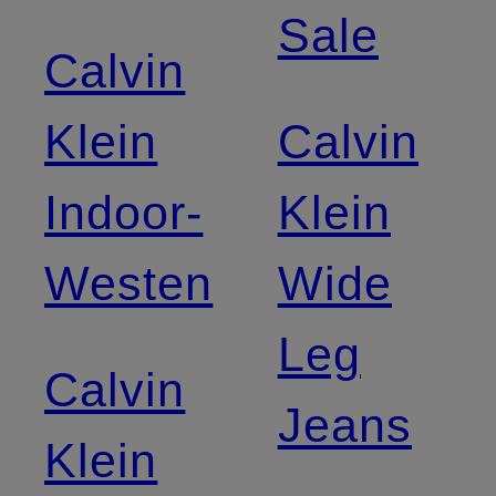
Sale
Calvin
Klein
Calvin
Indoor-
Klein
Westen
Wide
Leg
Calvin
Jeans
Klein