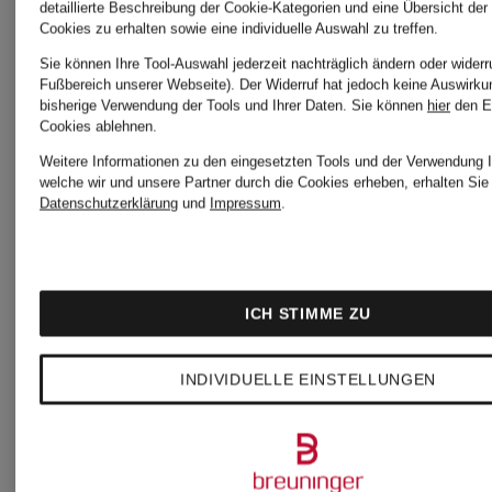
MAC
Sanetta
detaillierte Beschreibung der Cookie-Kategorien und eine Übersicht der
Cookies zu erhalten sowie eine individuelle Auswahl zu treffen.
Sie können Ihre Tool-Auswahl jederzeit nachträglich ändern oder widerr
Mode
Fußbereich unserer Webseite). Der Widerruf hat jedoch keine Auswirku
Superdry
bisherige Verwendung der Tools und Ihrer Daten.
Sie können
hier
den E
Cookies ablehnen.
Weitere Informationen zu den eingesetzten Tools und der Verwendung I
MARC
welche wir und unsere Partner durch die Cookies erheben, erhalten Sie 
Datenschutzerklärung
und
Impressum
.
TOMMY
AUREL
JEANS
ICH STIMME ZU
MARYAN
INDIVIDUELLE EINSTELLUNGEN
watercult
MEHLHORN