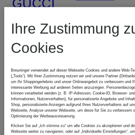
GUCCI
Eight
Ihre Zustimmung z
HANRO
POLO
Cookies
JOOP!
RALPH
Breuninger verwendet auf dieser Webseite Cookies und andere Web-Te
LAUREN
(„Tools“). Mit Ihrer Zustimmung nutzen wir und unsere Partner (Drittanbi
um Ihr Shoppingerlebnis und unser Onlineangebot zu verbessern und I
KARL
interessante Werbung auf anderen Seiten anzuzeigen. Personenbezog
können verarbeitet werden (z. B. IP-Adressen, Cookie-ID, Browser- und
Informationen, Nutzerverhalten), für personalisierte Angebote und Inhal
LAGERFELD
PUMA
Shop, personalisierte Anzeigen aufgrund Ihres Nutzerverhaltens auf un
Webseite, Analyse unserer Webseite, um diese für Sie zu verbessern o
Optimierung der Werbeaussteuerung.
Klicken Sie auf „Ich stimme zu“ um alle Cookies zu akzeptieren und dir
Webseite weiter zu navigieren; oder auf „Individuelle Einstellungen“, u