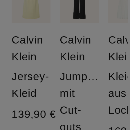
Calvin
Calvin
Calv
Klein
Klein
Klei
Jersey-
Jumpsuit
Klei
Kleid
mit
aus
Cut-
139,90 €
outs