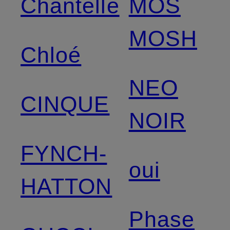
Chantelle
MOS
MOSH
Chloé
NEO
CINQUE
NOIR
FYNCH-
oui
HATTON
Phase