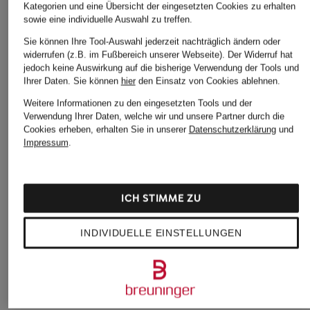
Kategorien und eine Übersicht der eingesetzten Cookies zu erhalten
sowie eine individuelle Auswahl zu treffen.
Sie können Ihre Tool-Auswahl jederzeit nachträglich ändern oder
widerrufen (z.B. im Fußbereich unserer Webseite). Der Widerruf hat
jedoch keine Auswirkung auf die bisherige Verwendung der Tools und
Ihrer Daten.
Sie können
hier
den Einsatz von Cookies ablehnen.
Weitere Informationen zu den eingesetzten Tools und der
Verwendung Ihrer Daten, welche wir und unsere Partner durch die
Cookies erheben, erhalten Sie in unserer
Datenschutzerklärung
und
Impressum
.
MARC CAIN
MARC CAIN
+Aktionsrabatt
ICH STIMME ZU
7/8-Hose FORDON
Cordhose RUMA
black palms
249 €
229 €
Hose FLANNY im
INDIVIDUELLE EINSTELLUNGEN
Jogging-Stil
119,99 €
Bestpreis:
101,99 €
Ursprünglich:
189,99 €