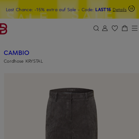
Last Chance: -15% extra auf Sale
20€-Willkommensgutschein mit Beyond sichern
- Code:
LAST15
Details
ZUM HAUPTINHALT ÜBERSPRINGEN
ZUM SUCHFELD ÜBERSPRINGE
CAMBIO
Cordhose KRYSTAL