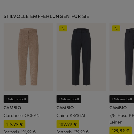
STILVOLLE EMPFEHLUNGEN FÜR SIE
+Aktionsrabatt
+Aktionsrabatt
+Aktionsrabatt
CAMBIO
CAMBIO
CAMBIO
Cordhose OCEAN
Chino KRYSTAL
7/8-Hose KR
Leinen
119,99 €
109,99 €
129,99 €
Bestpreis:
101,99 €
Bestpreis:
179,90 €