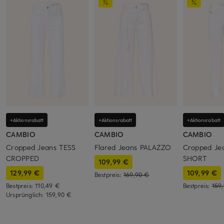
+Aktionsrabatt
+Aktionsrabatt
+Aktionsrabatt
CAMBIO
CAMBIO
CAMBIO
Cropped Jeans TESS
Flared Jeans PALAZZO
Cropped Je
CROPPED
SHORT
109,99 €
129,99 €
109,99 €
Bestpreis:
169,90 €
Bestpreis:
110,49 €
Bestpreis:
159
Ursprünglich:
159,90 €