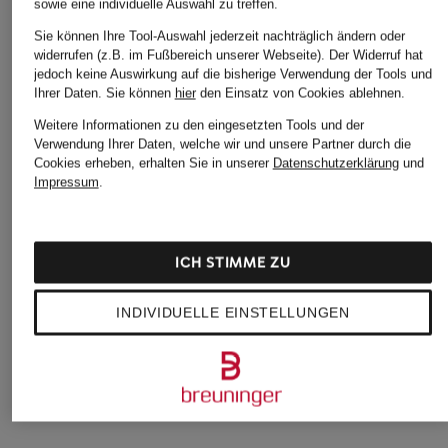
sowie eine individuelle Auswahl zu treffen.
Sie können Ihre Tool-Auswahl jederzeit nachträglich ändern oder
widerrufen (z.B. im Fußbereich unserer Webseite). Der Widerruf hat
jedoch keine Auswirkung auf die bisherige Verwendung der Tools und
Ihrer Daten.
Sie können
hier
den Einsatz von Cookies ablehnen.
Weitere Informationen zu den eingesetzten Tools und der
Verwendung Ihrer Daten, welche wir und unsere Partner durch die
Cookies erheben, erhalten Sie in unserer
Datenschutzerklärung
und
Impressum
.
GESTUZ
+Aktionsrabatt
+Aktionsrabatt
Wide Leg Jeans
CAMBIO
Marc O'Polo
GZLIVIA
Wide Leg Jeans
Flared Jeans
ICH STIMME ZU
150 €
PALAZZO
69,99 €
109,99 €
INDIVIDUELLE EINSTELLUNGEN
Bestpreis:
89,99 €
Ursprünglich:
139,95 €
Bestpreis:
179,90 €