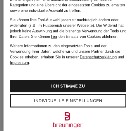
CHANEL
CHANEL
CHANEL
Kategorien und eine Übersicht der eingesetzten Cookies zu erhalten
BLEU DE CHANEL
BLEU DE CHANEL
BLEU DE C
sowie eine individuelle Auswahl zu treffen.
Eau de Parfum
Parfum Zerstäuber
Deodorant 
Sie können Ihre Tool-Auswahl jederzeit nachträglich ändern oder
Zerstäuber
ab 125 €
45 €
widerrufen (z.B. im Fußbereich unserer Webseite). Der Widerruf hat
ab 104 €
jedoch keine Auswirkung auf die bisherige Verwendung der Tools und
Ihrer Daten.
Sie können
hier
den Einsatz von Cookies ablehnen.
Weitere Informationen zu den eingesetzten Tools und der
Verwendung Ihrer Daten, welche wir und unsere Partner durch die
Cookies erheben, erhalten Sie in unserer
Datenschutzerklärung
und
BELIEBTE ARTIKEL DIESER MARKE
Impressum
.
ICH STIMME ZU
INDIVIDUELLE EINSTELLUNGEN