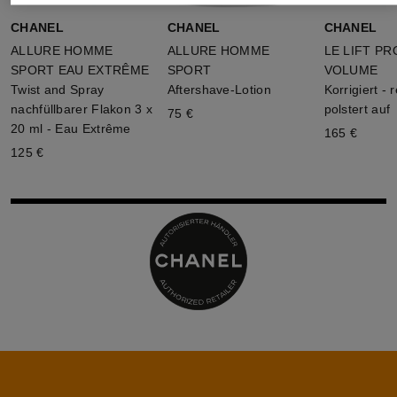
CHANEL
CHANEL
CHANEL
ALLURE HOMME
ALLURE HOMME
LE LIFT P
SPORT EAU EXTRÊME
SPORT
VOLUME
Twist and Spray
Aftershave-Lotion
Korrigiert - r
nachfüllbarer Flakon 3 x
polstert auf
75 €
20 ml - Eau Extrême
165 €
125 €