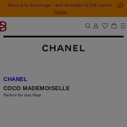
Nur in der App: -10 € auf digitale Geschenkkarten
Beyond by Breuninger: Jetzt anmelden & 20€ sichern
ZUM HAUPTINHALT ÜBERSPRINGEN
ZUM SUCHFELD ÜBERSPRINGE
GESCHENK20
Details
CHANEL
COCO MADEMOISELLE
Parfum für das Haar