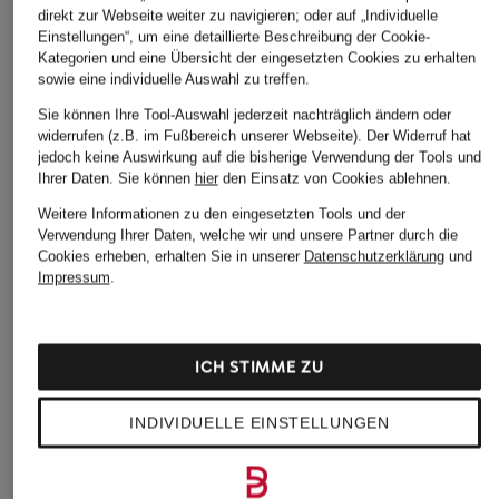
CHANEL
CHANEL
CHANEL
direkt zur Webseite weiter zu navigieren; oder auf „Individuelle
COCO MADEMOISELLE
COCO MADEMOISELLE
COCO MAD
Einstellungen“, um eine detaillierte Beschreibung der Cookie-
Eau de Parfum
Fragrance Primer
Eau de Parf
Kategorien und eine Übersicht der eingesetzten Cookies zu erhalten
sowie eine individuelle Auswahl zu treffen.
Zerstäuber
Zerstäuber
116 €
ab 87 €
ab 92 €
Sie können Ihre Tool-Auswahl jederzeit nachträglich ändern oder
widerrufen (z.B. im Fußbereich unserer Webseite). Der Widerruf hat
jedoch keine Auswirkung auf die bisherige Verwendung der Tools und
Ihrer Daten.
Sie können
hier
den Einsatz von Cookies ablehnen.
LASSEN SIE SICH VON DER AUSWAHL ANDERER
Weitere Informationen zu den eingesetzten Tools und der
KUNDEN INSPIRIEREN
Verwendung Ihrer Daten, welche wir und unsere Partner durch die
Cookies erheben, erhalten Sie in unserer
Datenschutzerklärung
und
Impressum
.
ICH STIMME ZU
INDIVIDUELLE EINSTELLUNGEN