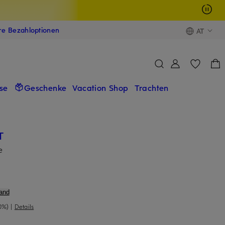
ere Bezahloptionen
AT
se
Geschenke
Vacation Shop
Trachten
T
e
and
0%)
|
Details