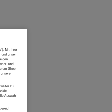
). Mit Ihrer
s und unser
eigen.
wser- und
nserem Shop,
 unserer
.
 weiter zu
ookie-
elle Auswahl
bereich