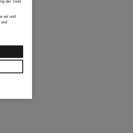
ung der Tools
e wir und
und