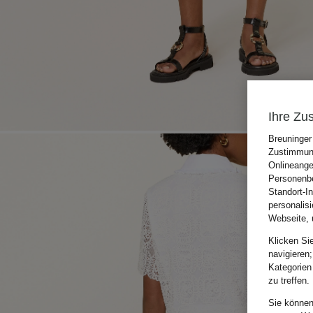
Ihre Zu
Breuninger
Zustimmung
Onlineange
Personenbe
Standort-I
personalis
Webseite, 
Klicken Si
navigieren;
Kategorien
zu treffen.
Sie können