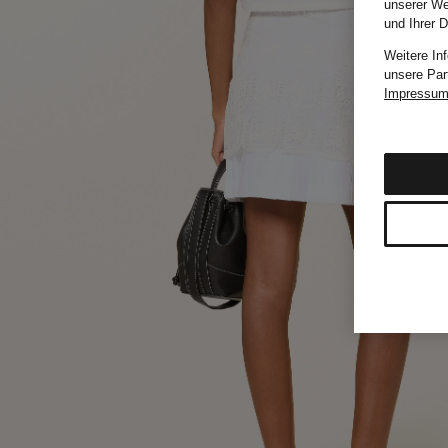
unserer We
und Ihrer 
Weitere In
unsere Par
Impressu