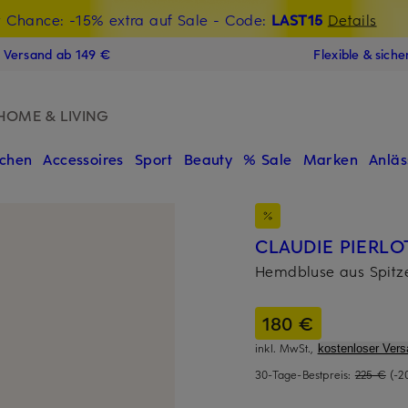
t Chance: -15% extra auf Sale
€-Willkommensgutschein mit Beyond sichern
- Code:
LAST15
Details
N
s Versand ab 149 €
Flexible & sich
HOME & LIVING
chen
Accessoires
Sport
Beauty
% Sale
Marken
Anläs
CLAUDIE PIERLO
Hemdbluse aus Spitz
180 €
inkl. MwSt.,
kostenloser Vers
30-Tage-Bestpreis:
225 €
(-2