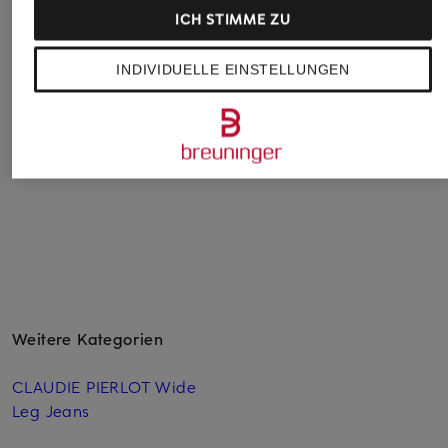
Blazer mit
Tweed-Jacke
Kastenjacke VITO
ICH STIMME ZU
Schmucksteinen
365 €
199,99 €
375 €
INDIVIDUELLE EINSTELLUNGEN
Weitere Kategorien
CLAUDIE PIERLOT Wide
Leg Jeans