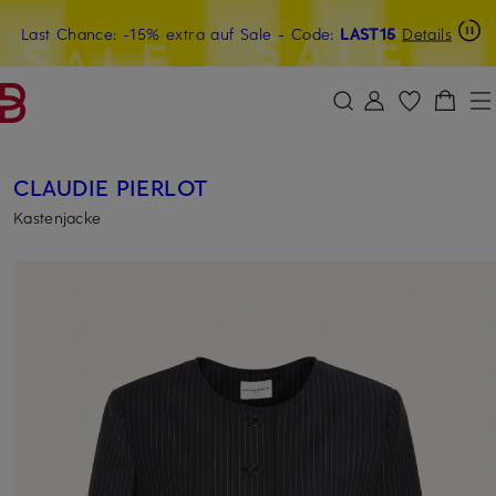
Last Chance: -15% extra auf Sale
20€-Willkommensgutschein mit Beyond sichern
- Code:
LAST15
Details
ZUM HAUPTINHALT ÜBERSPRINGEN
ZUM SUCHFELD ÜBERSPRINGE
CLAUDIE PIERLOT
Kastenjacke