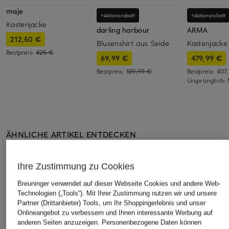
maje
+Aktionsrabatt
+Aktionsrabatt
Kastenjacke
darling harbour
ARMA
212,50 €
Blusenshirt aus Seide
Kastenjacke
Bestpreis:
425 €
69,99 €
479,99 €
Bestpreis:
129,99 €
Bestpreis:
407
Ursprünglich:
ÄHNLICHE ARTIKEL ENTDECKEN
Ihre Zustimmung zu Cookies
Breuninger verwendet auf dieser Webseite Cookies und andere Web-
Technologien („Tools“). Mit Ihrer Zustimmung nutzen wir und unsere
Partner (Drittanbieter) Tools, um Ihr Shoppingerlebnis und unser
Onlineangebot zu verbessern und Ihnen interessante Werbung auf
anderen Seiten anzuzeigen. Personenbezogene Daten können