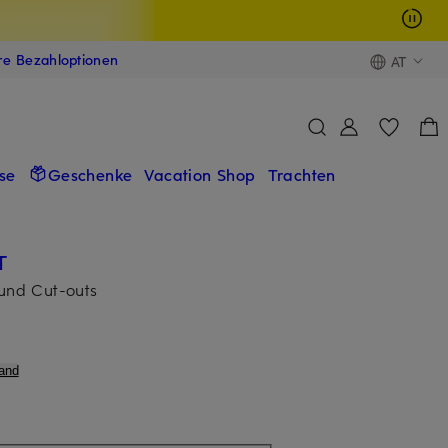
ere Bezahloptionen
AT
se
Geschenke
Vacation Shop
Trachten
T
 und Cut-outs
and