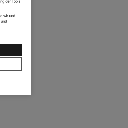
ung der Tools
e wir und
und