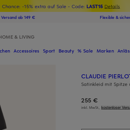
t Chance: -15% extra auf Sale
€-Willkommensgutschein mit Beyond sichern
- Code:
LAST15
Details
N
s Versand ab 149 €
Flexible & sich
HOME & LIVING
chen
Accessoires
Sport
Beauty
% Sale
Marken
Anläs
CLAUDIE PIERLO
Satinkleid mit Spitze
255 €
inkl. MwSt.,
kostenloser Vers