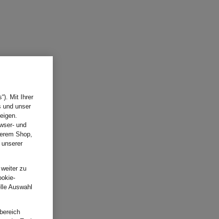
). Mit Ihrer
s und unser
eigen.
wser- und
nserem Shop,
 unserer
.
 weiter zu
ookie-
elle Auswahl
bereich