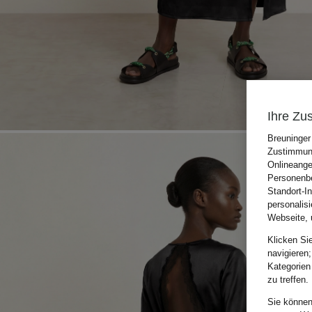
Ihre Zu
Breuninger
Zustimmung
Onlineange
Personenbe
Standort-I
personalis
Webseite, 
Klicken Si
navigieren;
Kategorien
zu treffen.
Sie können