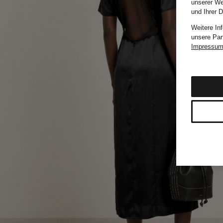
unserer We
und Ihrer 
Weitere In
unsere Par
Impressu