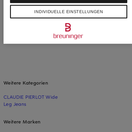
Shopper
99,99 €
INDIVIDUELLE EINSTELLUNGEN
99,99 €
Bestpreis:
84,99 €
Ursprünglich:
149,95 €
Bestpreis:
84,99 €
Ursprünglich:
135 €
Weitere Kategorien
CLAUDIE PIERLOT Wide
Leg Jeans
Weitere Marken