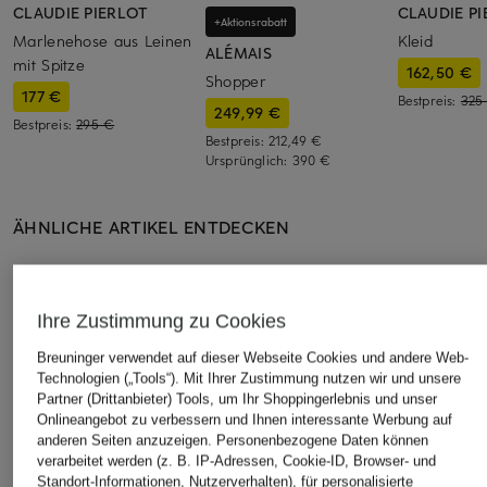
CLAUDIE PIERLOT
CLAUDIE P
+Aktionsrabatt
Marlenehose aus Leinen
Kleid
ALÉMAIS
mit Spitze
162,50 €
Shopper
177 €
Bestpreis:
325
249,99 €
Bestpreis:
295 €
Bestpreis:
212,49 €
Ursprünglich:
390 €
ÄHNLICHE ARTIKEL ENTDECKEN
Ihre Zustimmung zu Cookies
Breuninger verwendet auf dieser Webseite Cookies und andere Web-
Technologien („Tools“). Mit Ihrer Zustimmung nutzen wir und unsere
Partner (Drittanbieter) Tools, um Ihr Shoppingerlebnis und unser
Onlineangebot zu verbessern und Ihnen interessante Werbung auf
anderen Seiten anzuzeigen. Personenbezogene Daten können
verarbeitet werden (z. B. IP-Adressen, Cookie-ID, Browser- und
Standort-Informationen, Nutzerverhalten), für personalisierte