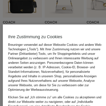
COACH
COACH
COACH
Umhängetasche
Schultertasche JET
Umhängetas
AUDREY
20
349,99 €
Ihre Zustimmung zu Cookies
275 €
395 €
Breuninger verwendet auf dieser Webseite Cookies und andere Web-
Technologien („Tools“). Mit Ihrer Zustimmung nutzen wir und unsere
Partner (Drittanbieter) Tools, um Ihr Shoppingerlebnis und unser
Onlineangebot zu verbessern und Ihnen interessante Werbung auf
anderen Seiten anzuzeigen. Personenbezogene Daten können
verarbeitet werden (z. B. IP-Adressen, Cookie-ID, Browser- und
Standort-Informationen, Nutzerverhalten), für personalisierte
ÄHNLICHE ARTIKEL ENTDECKEN
Angebote und Inhalte in unserem Shop, personalisierte Anzeigen
aufgrund Ihres Nutzerverhaltens auf unserer Webseite, Analyse
unserer Webseite, um diese für Sie zu verbessern oder zur
Optimierung der Werbeaussteuerung.
Klicken Sie auf „Ich stimme zu“ um alle Cookies zu akzeptieren und
direkt zur Webseite weiter zu navigieren; oder auf „Individuelle