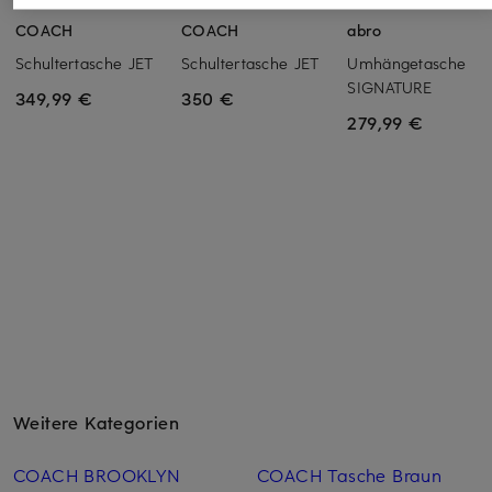
COACH
COACH
abro
Schultertasche JET
Schultertasche JET
Umhängetasche
SIGNATURE
349,99 €
350 €
279,99 €
Weitere Kategorien
COACH BROOKLYN
COACH Tasche Braun