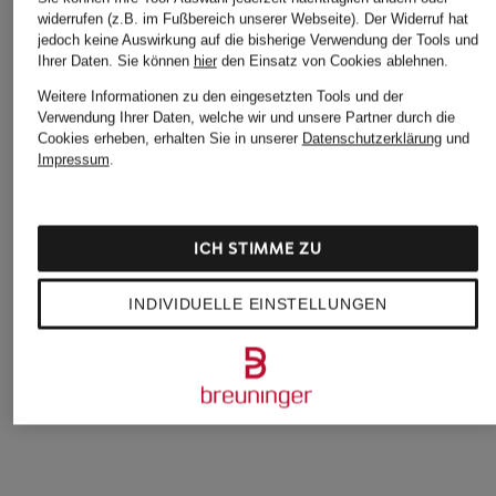
widerrufen (z.B. im Fußbereich unserer Webseite). Der Widerruf hat
jedoch keine Auswirkung auf die bisherige Verwendung der Tools und
Ihrer Daten.
Sie können
hier
den Einsatz von Cookies ablehnen.
Weitere Informationen zu den eingesetzten Tools und der
Verwendung Ihrer Daten, welche wir und unsere Partner durch die
Cookies erheben, erhalten Sie in unserer
Datenschutzerklärung
und
Impressum
.
CINZIA ROCCA
+Aktionsrabatt
+Aktionsrabatt
Wollmantel
ICONS CINZIA
LAUREN RALPH
999,99 €
ROCCA
LAUREN
ICH STIMME ZU
Trenchcoat
Trenchcoat
279,99 €
240,99 €
INDIVIDUELLE EINSTELLUNGEN
Bestpreis:
237,99 €
Bestpreis:
204,84 €
Ursprünglich:
489,99 €
Ursprünglich:
345 €