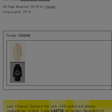
30-Tage-Bestpreis:
127,49 €
|
Details
Ursprünglich:
219 €
Farbe:
CREME
Last Chance: Sichern Sie sich -15% extra auf diesen
reduzierten Artikel. Code
LAST15
im letzten Bestellschritt