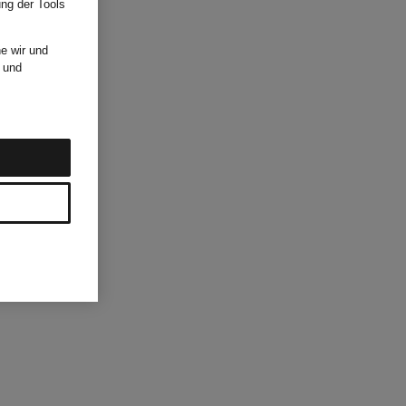
ung der Tools
e wir und
und