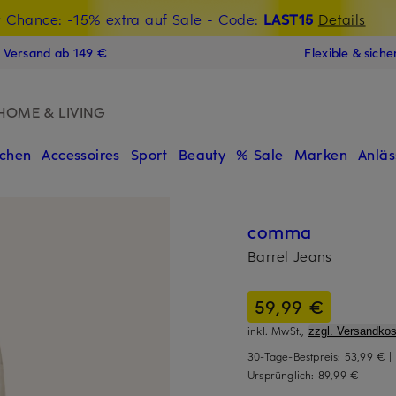
t Chance: -15% extra auf Sale
€-Willkommensgutschein mit Beyond sichern
- Code:
LAST15
Details
N
s Versand ab 149 €
Flexible & sich
HOME & LIVING
chen
Accessoires
Sport
Beauty
% Sale
Marken
Anläs
comma
Barrel Jeans
59,99 €
inkl. MwSt.,
zzgl. Versandkos
30-Tage-Bestpreis:
53,99 €
|
Ursprünglich:
89,99 €