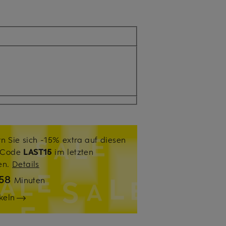
n Sie sich -15% extra auf diesen
. Code
LAST15
im letzten
sen.
Details
58
Minuten
keln