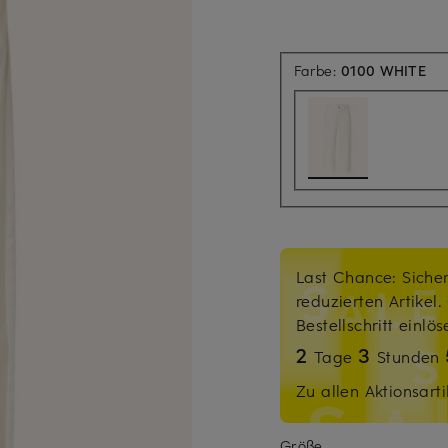
Farbe:
0100 WHITE
Last Chance: Sicher
reduzierten Artikel
Bestellschritt einlö
2
3
Tage
Stunden
Zu allen Aktionsarti
Größe