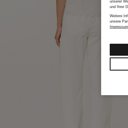
unserer We
und Ihrer 
Weitere In
unsere Par
Impressu