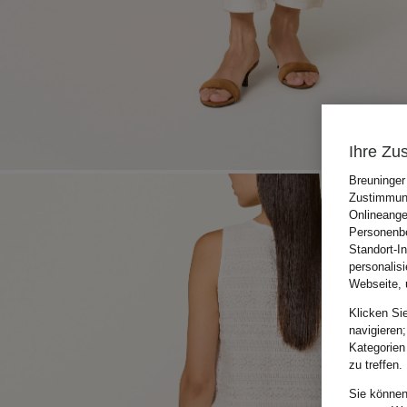
Ihre Zu
Breuninger
Zustimmung
Onlineange
Personenbe
Standort-I
personalis
Webseite, 
Klicken Si
navigieren;
Kategorien
zu treffen.
Sie können