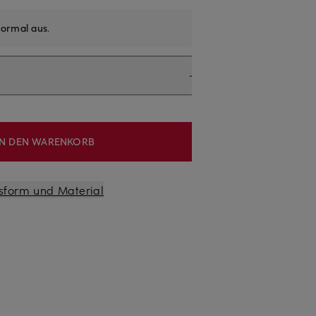
ormal aus
.
IN DEN WARENKORB
sform und Material