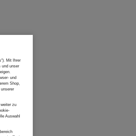
). Mit Ihrer
s und unser
eigen.
wser- und
nserem Shop,
 unserer
.
 weiter zu
ookie-
elle Auswahl
bereich