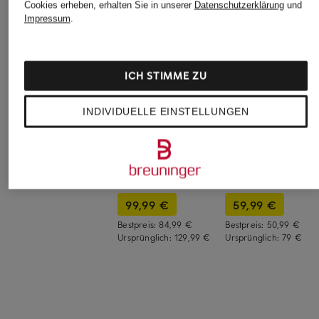
Cookies erheben, erhalten Sie in unserer
Datenschutzerklärung
und
Impressum
.
ICH STIMME ZU
INDIVIDUELLE EINSTELLUNGEN
TOMMY HILFIGER
+Aktionsrabatt
+Aktionsrabatt
Hemdbluse
lilienfels
ARKET
89,90 €
Hemdbluse
Hemdbluse
99,99 €
59,99 €
Bestpreis:
84,99 €
Bestpreis:
50,99 €
Ursprünglich:
129,99 €
Ursprünglich:
79 €