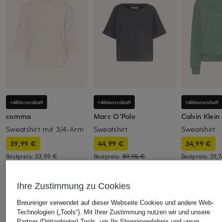
+Aktionsrabatt
+Aktionsrabatt
+Aktionsrabatt
comma
Marc O'Polo
Calvin Klein
Sweatshirt mit 3/4-Arm
Sweatshirt
Sweatshirt
39,99 €
44,99 €
34,99 €
Bestpreis:
33,99 €
Bestpreis:
89,95 €
Bestpreis:
29,
Ursprünglich:
59,99 €
Ursprünglich:
Ihre Zustimmung zu Cookies
Breuninger verwendet auf dieser Webseite Cookies und andere Web-
ÄHNLICHE ARTIKEL ENTDECKEN
Technologien („Tools“). Mit Ihrer Zustimmung nutzen wir und unsere
Partner (Drittanbieter) Tools, um Ihr Shoppingerlebnis und unser