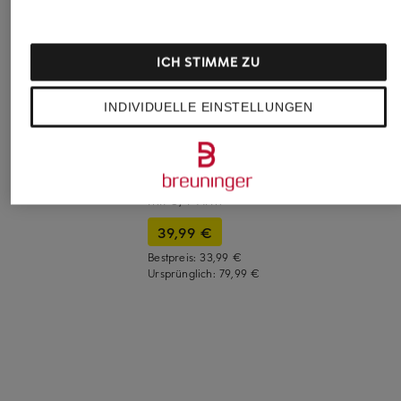
ICH STIMME ZU
INDIVIDUELLE EINSTELLUNGEN
Rich & Royal
lilienfels
+Aktionsrabatt
Sweatshirt
Sweatshirt
someday
119,95 €
129,99 €
Blusenshirt UVANA
mit 3/4-Arm
39,99 €
Bestpreis:
33,99 €
Ursprünglich:
79,99 €