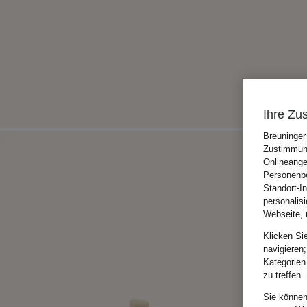
Ihre Zu
Breuninger
Zustimmung
Onlineange
Personenbe
Standort-I
personalis
Webseite, 
Klicken Si
navigieren;
Kategorien
zu treffen.
Sie können