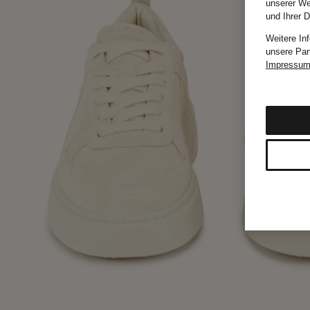
unserer We
und Ihrer 
Weitere In
unsere Par
Impressu