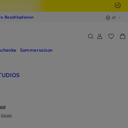
ere Bezahloptionen
AT
schenke
Sommersaison
TUDIOS
and
|
Details