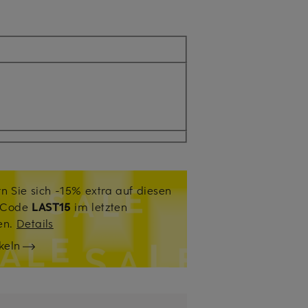
n Sie sich -15% extra auf diesen
. Code
LAST15
im letzten
sen.
Details
keln