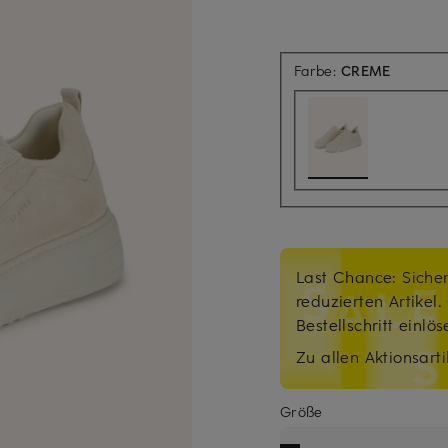
Farbe:
CREME
Last Chance: Sicher
reduzierten Artikel
Bestellschritt einlö
Zu allen Aktionsarti
Größe