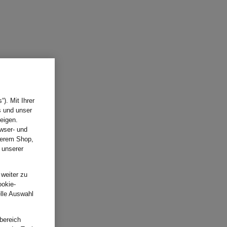
). Mit Ihrer
s und unser
eigen.
wser- und
nserem Shop,
 unserer
.
 weiter zu
ookie-
elle Auswahl
bereich