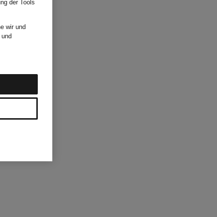
ung der Tools
e wir und
und