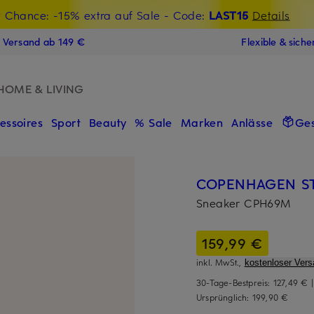
t Chance: -15% extra auf Sale
€-Willkommensgutschein mit Beyond sichern
- Code:
LAST15
Details
N
s Versand ab 149 €
Flexible & sich
HOME & LIVING
essoires
Sport
Beauty
% Sale
Marken
Anlässe
Ge
COPENHAGEN S
Sneaker CPH69M
159,99 €
inkl. MwSt.,
kostenloser Vers
30-Tage-Bestpreis:
127,49 €
Ursprünglich:
199,90 €