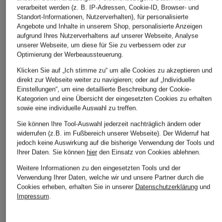
verarbeitet werden (z. B. IP-Adressen, Cookie-ID, Browser- und
Standort-Informationen, Nutzerverhalten), für personalisierte
COS
COS
Angebote und Inhalte in unserem Shop, personalisierte Anzeigen
+Aktionsrabatt
T-Shirt
T-Shirt
aufgrund Ihres Nutzerverhaltens auf unserer Webseite, Analyse
COS
unserer Webseite, um diese für Sie zu verbessern oder zur
35 €
14,99 €
Oversized-Shirt mit 3/4-
Optimierung der Werbeaussteuerung.
Bestpreis:
19 €
Arm
Klicken Sie auf „Ich stimme zu“ um alle Cookies zu akzeptieren und
29,99 €
direkt zur Webseite weiter zu navigieren; oder auf „Individuelle
Einstellungen“, um eine detaillierte Beschreibung der Cookie-
Bestpreis:
39 €
Kategorien und eine Übersicht der eingesetzten Cookies zu erhalten
sowie eine individuelle Auswahl zu treffen.
ÄHNLICHE ARTIKEL ENTDECKEN
Sie können Ihre Tool-Auswahl jederzeit nachträglich ändern oder
widerrufen (z.B. im Fußbereich unserer Webseite). Der Widerruf hat
jedoch keine Auswirkung auf die bisherige Verwendung der Tools und
Ihrer Daten.
Sie können
hier
den Einsatz von Cookies ablehnen.
Weitere Informationen zu den eingesetzten Tools und der
Verwendung Ihrer Daten, welche wir und unsere Partner durch die
Cookies erheben, erhalten Sie in unserer
Datenschutzerklärung
und
Impressum
.