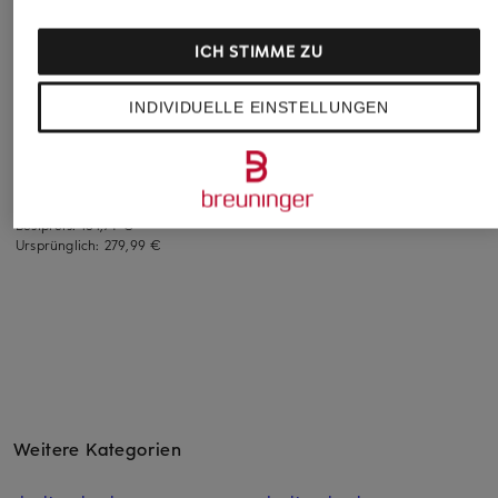
ICH STIMME ZU
CINQUE
VINCE
POLO RALPH
LAUREN
Jacke CICATA mit
Blouson
INDIVIDUELLE EINSTELLUNGEN
abnehmbarer
Blouson
249,99 €
Kapuze
259,99 €
Bestpreis:
224,99 €
154,99 €
Ursprünglich:
629,99 €
Bestpreis:
375 €
Bestpreis:
131,74 €
Ursprünglich:
279,99 €
Weitere Kategorien