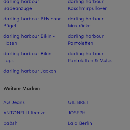
darling harbour
darling harbour
Badeanzüge
Kaschmirpullover
darling harbour BHs ohne
darling harbour
Bügel
Maxiröcke
darling harbour Bikini-
darling harbour
Hosen
Pantoletten
darling harbour Bikini-
darling harbour
Tops
Pantoletten & Mules
darling harbour Jacken
Weitere Marken
AG Jeans
GIL BRET
ANTONELLI firenze
JOSEPH
ba&sh
Lala Berlin