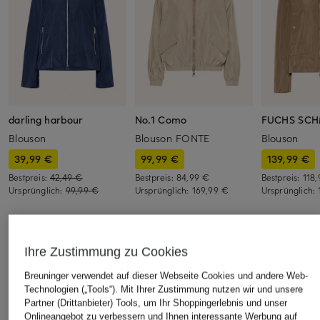
darling harbour
No.1 Como
FUCHS SCH
Blouson
Blouson FONTE
Blouson
39,99 €
99,99 €
139,99 €
Bestpreis:
42,49 €
Bestpreis:
84,99 €
Bestpreis:
118
Ursprünglich:
99,99 €
Ursprünglich:
169,99 €
Ursprünglich:
ÄHNLICHE ARTIKEL ENTDECKEN
Ihre Zustimmung zu Cookies
Breuninger verwendet auf dieser Webseite Cookies und andere Web-
Technologien („Tools“). Mit Ihrer Zustimmung nutzen wir und unsere
Partner (Drittanbieter) Tools, um Ihr Shoppingerlebnis und unser
Onlineangebot zu verbessern und Ihnen interessante Werbung auf