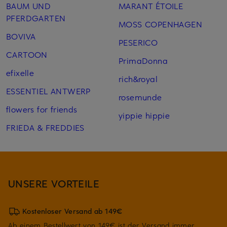
BAUM UND
MARANT ÉTOILE
PFERDGARTEN
MOSS COPENHAGEN
BOVIVA
PESERICO
CARTOON
PrimaDonna
efixelle
rich&royal
ESSENTIEL ANTWERP
rosemunde
flowers for friends
yippie hippie
FRIEDA & FREDDIES
UNSERE VORTEILE
Kostenloser Versand ab 149€
Ab einem Bestellwert von 149€ ist der Versand immer