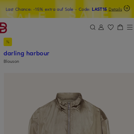
Last Chance: -15% extra auf Sale
20€-Willkommensgutschein mit Beyond sichern
- Code:
LAST15
Details
ZUM HAUPTINHALT ÜBERSPRINGEN
ZUM SUCHFELD ÜBERSPRINGE
darling harbour
Blouson