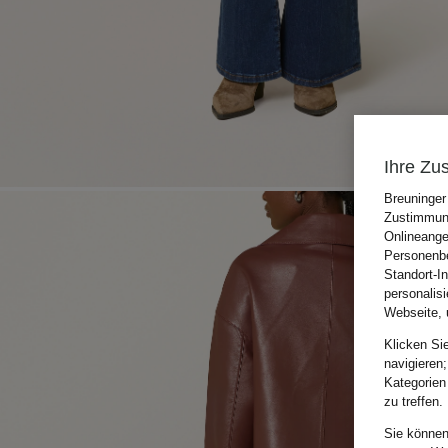
Ihre Zu
Breuninger
Zustimmung
Onlineange
Personenbe
Standort-I
personalis
Webseite, 
Klicken Si
navigieren;
Kategorien
zu treffen.
Sie können