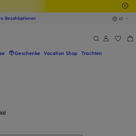
ere Bezahloptionen
AT
se
Geschenke
Vacation Shop
Trachten
and