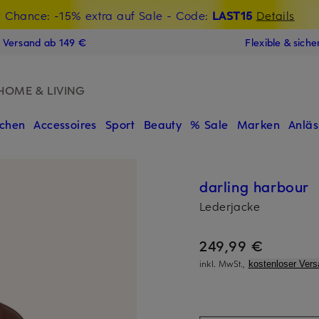
t Chance: -15% extra auf Sale
€-Willkommensgutschein mit Beyond sichern
- Code:
LAST15
Details
N
s Versand ab 149 €
Flexible & sich
HOME & LIVING
chen
Accessoires
Sport
Beauty
% Sale
Marken
Anläs
darling harbour
Lederjacke
249,99 €
inkl. MwSt.,
kostenloser Vers