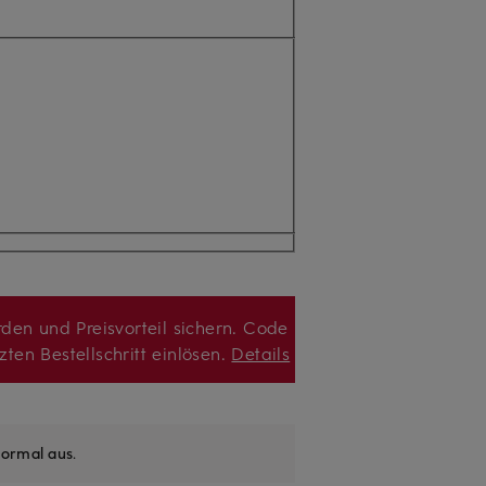
den und Preisvorteil sichern. Code
zten Bestellschritt einlösen.
Details
ormal aus
.