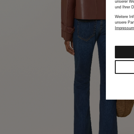
unserer We
und Ihrer 
Weitere In
unsere Par
Impressu