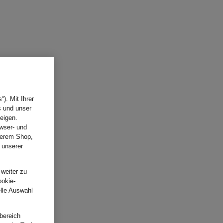
). Mit Ihrer
s und unser
eigen.
wser- und
nserem Shop,
 unserer
.
 weiter zu
ookie-
elle Auswahl
bereich