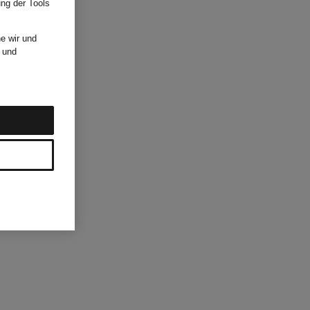
ung der Tools
e wir und
und