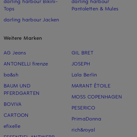
darling harbour Bikini-
darling harbour
Tops
Pantoletten & Mules
darling harbour Jacken
Weitere Marken
AG Jeans
GIL BRET
ANTONELLI firenze
JOSEPH
ba&sh
Lala Berlin
BAUM UND
MARANT ÉTOILE
PFERDGARTEN
MOSS COPENHAGEN
BOVIVA
PESERICO
CARTOON
PrimaDonna
efixelle
rich&royal
ESSENTIEL ANTWERP