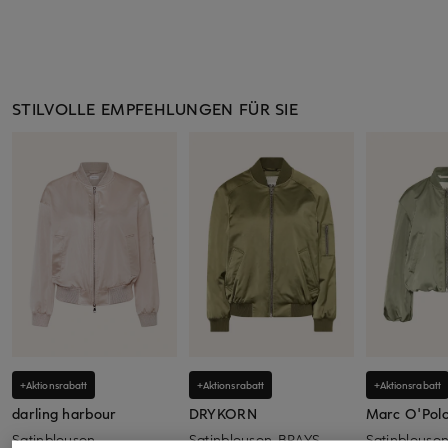
STILVOLLE EMPFEHLUNGEN FÜR SIE
+Aktionsrabatt
+Aktionsrabatt
+Aktionsrabatt
darling harbour
DRYKORN
Marc O'Pol
Satinblouson
Satinblouson BRAYS
Satinblouso