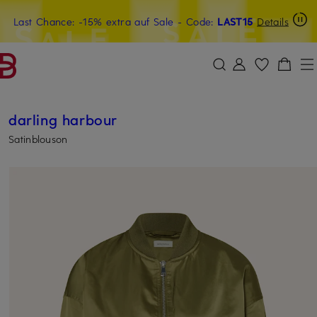
Last Chance: -15% extra auf Sale
20€-Willkommensgutschein mit Beyond sichern
- Code:
LAST15
Details
ZUM HAUPTINHALT ÜBERSPRINGEN
ZUM SUCHFELD ÜBERSPRINGE
darling harbour
Satinblouson