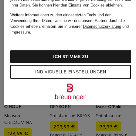
Ihrer Daten.
Sie können
hier
den Einsatz von Cookies ablehnen.
Weitere Informationen zu den eingesetzten Tools und der
Verwendung Ihrer Daten, welche wir und unsere Partner durch die
Cookies erheben, erhalten Sie in unserer
Datenschutzerklärung
und
Impressum
.
ICH STIMME ZU
INDIVIDUELLE EINSTELLUNGEN
+Aktionsrabatt
+Aktionsrabatt
+Aktionsrabatt
CINQUE
DRYKORN
Marc O'Polo
Blouson
Satinblouson BRAYS
Satinblouson
CIBLOUMINA
209,99 €
99,99 €
124,99 €
Bestpreis:
178,49 €
Bestpreis:
89,99 €