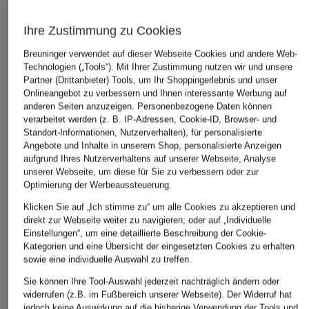
79,99 €
209,99 €
99,99 €
Ihre Zustimmung zu Cookies
Bestpreis:
67,99 €
Bestpreis:
178,49 €
Bestpreis:
89,
Ursprünglich:
129,99 €
Ursprünglich:
319,95 €
Ursprünglich:
Breuninger verwendet auf dieser Webseite Cookies und andere Web-
Technologien („Tools“). Mit Ihrer Zustimmung nutzen wir und unsere
Partner (Drittanbieter) Tools, um Ihr Shoppingerlebnis und unser
Onlineangebot zu verbessern und Ihnen interessante Werbung auf
ÄHNLICHE ARTIKEL ENTDECKEN
anderen Seiten anzuzeigen. Personenbezogene Daten können
verarbeitet werden (z. B. IP-Adressen, Cookie-ID, Browser- und
Standort-Informationen, Nutzerverhalten), für personalisierte
Angebote und Inhalte in unserem Shop, personalisierte Anzeigen
aufgrund Ihres Nutzerverhaltens auf unserer Webseite, Analyse
unserer Webseite, um diese für Sie zu verbessern oder zur
Optimierung der Werbeaussteuerung.
Klicken Sie auf „Ich stimme zu“ um alle Cookies zu akzeptieren und
direkt zur Webseite weiter zu navigieren; oder auf „Individuelle
Einstellungen“, um eine detaillierte Beschreibung der Cookie-
Kategorien und eine Übersicht der eingesetzten Cookies zu erhalten
sowie eine individuelle Auswahl zu treffen.
Sie können Ihre Tool-Auswahl jederzeit nachträglich ändern oder
widerrufen (z.B. im Fußbereich unserer Webseite). Der Widerruf hat
jedoch keine Auswirkung auf die bisherige Verwendung der Tools und